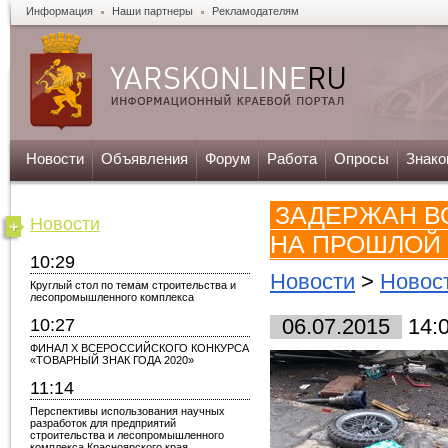
Информация
Наши партнеры
Рекламодателям
Новости
Объявления
Форум
Работа
Опросы
Знако
ЗАДЕРЖАН В
Новости
НА ПРОШЛОЙ
10:29
Новости
>
Новос
Круглый стол по темам строительства и
лесопромышленного комплекса
10:27
06.07.2015
14:
ФИНАЛ X ВСЕРОССИЙСКОГО КОНКУРСА
«ТОВАРНЫЙ ЗНАК ГОДА 2020»
11:14
Перспективы использования научных
разработок для предприятий
строительства и лесопромышленного
комплекса Красноярского края