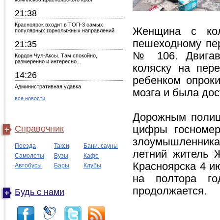
21:38
Красноярск входит в ТОП-3 самых
Женщина с кол
популярных горнолыжных направлений
пешеходному пер
21:35
№ 106. Двигав
Кордон Чул-Аксы. Там спокойно,
размеренно и интересно...
коляску на пер
14:26
ребенком опроки
Административная удавка
мозга и была дос
все новости
Дорожным полиц
Справочник
цифры госномер
злоумышленника
Поезда
Такси
Бани, сауны
летний житель 
Самолеты
Вузы
Кафе
Красноярска 4 и
Автобусы
Бары
Клубы
на полтора го
продолжается.
Будь с нами