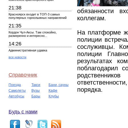
21:38
обязанности вх
Красноярск входит в ТОП-3 самых
коллегам.
популярных горнолыжных направлений
21:35
На платформе же
Кордон Чул-Аксы. Там спокойно,
размеренно и интересно...
полиции встреча
14:26
сослуживцы. Ко
Административная удавка
полиции Главн
все новости
результатах ко
поблагодарил с
Справочник
родственнико
ответственности
Поезда
Такси
Бани, сауны
порядка.
Самолеты
Вузы
Кафе
Автобусы
Бары
Клубы
Будь с нами