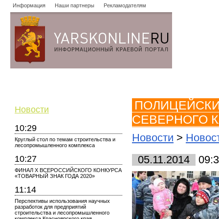
Информация
Наши партнеры
Рекламодателям
Новости
Объявления
Форум
Работа
Опросы
Знако
ПОЛИЦЕЙСКИ
Новости
СЕВЕРНОГО К
10:29
Новости
>
Новос
Круглый стол по темам строительства и
лесопромышленного комплекса
10:27
05.11.2014
09:3
ФИНАЛ X ВСЕРОССИЙСКОГО КОНКУРСА
«ТОВАРНЫЙ ЗНАК ГОДА 2020»
11:14
Перспективы использования научных
разработок для предприятий
строительства и лесопромышленного
комплекса Красноярского края