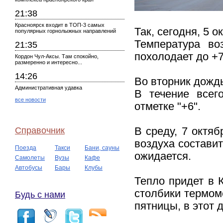
21:38
Красноярск входит в ТОП-3 самых
Так, сегодня, 5 
популярных горнолыжных направлений
Температура во
21:35
похолодает до +7
Кордон Чул-Аксы. Там спокойно,
размеренно и интересно...
14:26
Во вторник дождь
Административная удавка
В течение всег
все новости
отметке "+6".
Справочник
В среду, 7 октяб
воздуха составит
Поезда
Такси
Бани, сауны
ожидается.
Самолеты
Вузы
Кафе
Автобусы
Бары
Клубы
Тепло придет в К
столбики термоме
Будь с нами
пятницы, в этот 