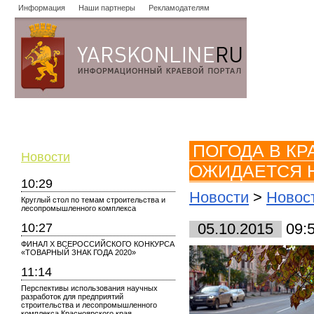
Информация
Наши партнеры
Рекламодателям
Новости
Объявления
Форум
Работа
Опросы
Знако
ПОГОДА В К
Новости
ОЖИДАЕТСЯ 
10:29
Новости
>
Новос
Круглый стол по темам строительства и
лесопромышленного комплекса
10:27
05.10.2015
09:
ФИНАЛ X ВСЕРОССИЙСКОГО КОНКУРСА
«ТОВАРНЫЙ ЗНАК ГОДА 2020»
11:14
Перспективы использования научных
разработок для предприятий
строительства и лесопромышленного
комплекса Красноярского края