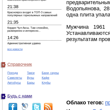
предварительным
21:38
Водопьянова, 28
Красноярск входит в ТОП-3 самых
одна плита упала
популярных горнолыжных направлений
21:35
Мужчина 1961 г
Кордон Чул-Аксы. Там спокойно,
размеренно и интересно...
Устанавливаю
14:26
результатам про
Административная удавка
все новости
Справочник
Поезда
Такси
Бани, сауны
Самолеты
Вузы
Кафе
Автобусы
Бары
Клубы
Будь с нами
Облако тегов:
п