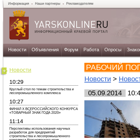
Информация
Наши партнеры
Рекламодателям
Новости
Объявления
Форум
Работа
Опросы
Знако
РАБОЧИЙ ПО
Новости
Новости
>
Новос
10:29
Круглый стол по темам строительства и
05.09.2014
10:
лесопромышленного комплекса
10:27
ФИНАЛ X ВСЕРОССИЙСКОГО КОНКУРСА
«ТОВАРНЫЙ ЗНАК ГОДА 2020»
11:14
Перспективы использования научных
разработок для предприятий
строительства и лесопромышленного
комплекса Красноярского края