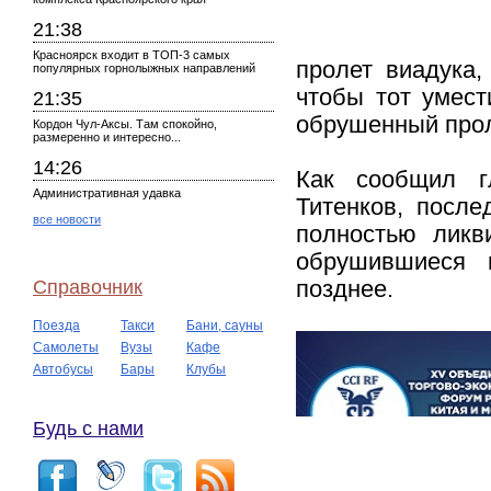
21:38
Красноярск входит в ТОП-3 самых
пролет виадука,
популярных горнолыжных направлений
чтобы тот умест
21:35
обрушенный прол
Кордон Чул-Аксы. Там спокойно,
размеренно и интересно...
14:26
Как сообщил гл
Административная удавка
Титенков, после
все новости
полностью ликв
обрушившиеся 
Справочник
позднее.
Поезда
Такси
Бани, сауны
Самолеты
Вузы
Кафе
Автобусы
Бары
Клубы
Будь с нами