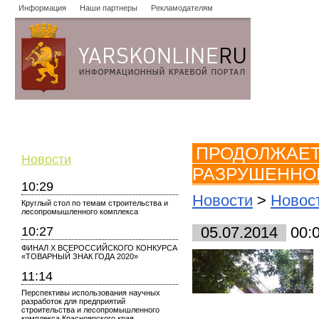
Информация
Наши партнеры
Рекламодателям
Новости
Объявления
Форум
Работа
Опросы
Знако
ПРОДОЛЖАЕТ
Новости
РАЗРУШЕННО
10:29
Новости
>
Новос
Круглый стол по темам строительства и
лесопромышленного комплекса
10:27
05.07.2014
00:
ФИНАЛ X ВСЕРОССИЙСКОГО КОНКУРСА
«ТОВАРНЫЙ ЗНАК ГОДА 2020»
11:14
Перспективы использования научных
разработок для предприятий
строительства и лесопромышленного
комплекса Красноярского края