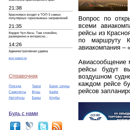
21:38
Красноярск входит в ТОП-3 самых
Вопрос по откр
популярных горнолыжных направлений
всеми авиакомп
21:35
рейсы из Красно
Кордон Чул-Аксы. Там спокойно,
размеренно и интересно...
по маршруту К
14:26
авиакомпания – 
Административная удавка
все новости
Авиасообщение м
рейсы будут в
Справочник
воздушном судне
каждом рейсе бу
Поезда
Такси
Бани, сауны
рейсов запланиро
Самолеты
Вузы
Кафе
Автобусы
Бары
Клубы
Будь с нами