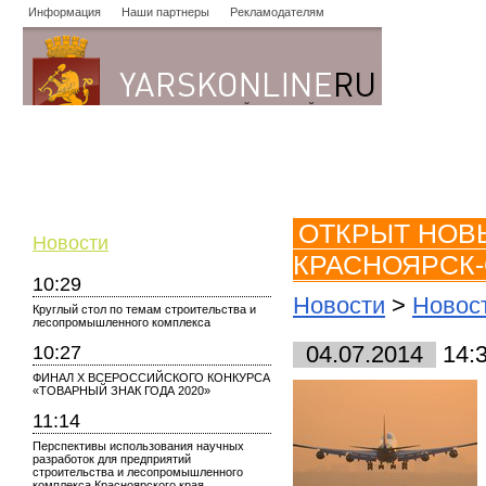
Информация
Наши партнеры
Рекламодателям
Новости
Объявления
Форум
Работа
Опросы
Знако
ОТКРЫТ НОВ
Новости
КРАСНОЯРСК
10:29
Новости
>
Новос
Круглый стол по темам строительства и
лесопромышленного комплекса
10:27
04.07.2014
14:
ФИНАЛ X ВСЕРОССИЙСКОГО КОНКУРСА
«ТОВАРНЫЙ ЗНАК ГОДА 2020»
11:14
Перспективы использования научных
разработок для предприятий
строительства и лесопромышленного
комплекса Красноярского края