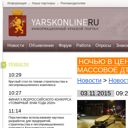
Информация
Наши партнеры
Рекламодателям
Новости
Объявления
Форум
Работа
Опросы
Знако
НОЧЬЮ В ЦЕ
Новости
МАССОВОЕ Д
10:29
Новости
>
Новос
Круглый стол по темам строительства и
лесопромышленного комплекса
10:27
03.11.2015
09:2
ФИНАЛ X ВСЕРОССИЙСКОГО КОНКУРСА
«ТОВАРНЫЙ ЗНАК ГОДА 2020»
11:14
Перспективы использования научных
разработок для предприятий
строительства и лесопромышленного
комплекса Красноярского края