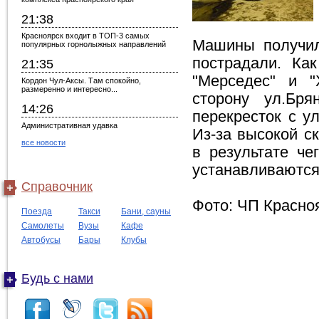
21:38
Красноярск входит в ТОП-3 самых
Машины получил
популярных горнолыжных направлений
пострадали. Ка
21:35
"Мерседес" и "
Кордон Чул-Аксы. Там спокойно,
размеренно и интересно...
сторону ул.Бря
14:26
перекресток с ул
Административная удавка
Из-за высокой с
все новости
в результате че
устанавливаются
Справочник
Фото: ЧП Красно
Поезда
Такси
Бани, сауны
Самолеты
Вузы
Кафе
Автобусы
Бары
Клубы
Будь с нами