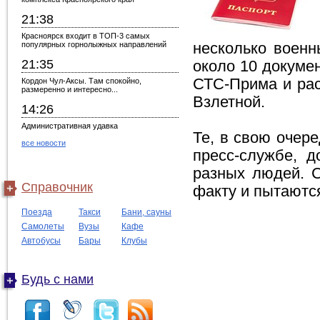
21:38
Красноярск входит в ТОП-3 самых
популярных горнолыжных направлений
несколько военн
21:35
около 10 докуме
СТС-Прима и рас
Кордон Чул-Аксы. Там спокойно,
размеренно и интересно...
Взлетной.
14:26
Административная удавка
Те, в свою очер
все новости
пресс-службе, 
разных людей. С
Справочник
факту и пытаютс
Поезда
Такси
Бани, сауны
Самолеты
Вузы
Кафе
Автобусы
Бары
Клубы
Будь с нами