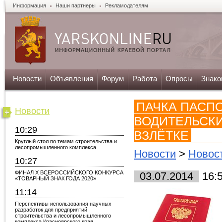
Информация
Наши партнеры
Рекламодателям
Новости
Объявления
Форум
Работа
Опросы
Знако
ПАЧКА ПАСПО
Новости
ВОДИТЕЛЬСК
10:29
ВЗЛЁТКЕ
Круглый стол по темам строительства и
лесопромышленного комплекса
Новости
>
Новос
10:27
ФИНАЛ X ВСЕРОССИЙСКОГО КОНКУРСА
03.07.2014
16:
«ТОВАРНЫЙ ЗНАК ГОДА 2020»
11:14
Перспективы использования научных
разработок для предприятий
строительства и лесопромышленного
комплекса Красноярского края