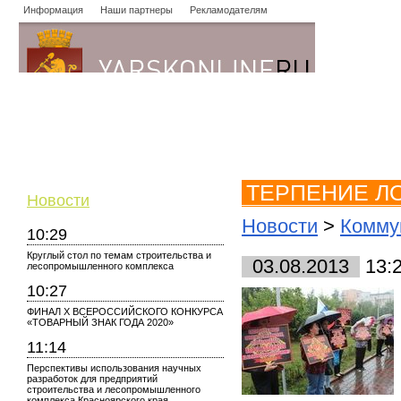
Информация
Наши партнеры
Рекламодателям
Новости
Объявления
Форум
Работа
Опросы
Знако
ТЕРПЕНИЕ Л
Новости
Новости
>
Комму
10:29
Круглый стол по темам строительства и
03.08.2013
13:
лесопромышленного комплекса
10:27
ФИНАЛ X ВСЕРОССИЙСКОГО КОНКУРСА
«ТОВАРНЫЙ ЗНАК ГОДА 2020»
11:14
Перспективы использования научных
разработок для предприятий
строительства и лесопромышленного
комплекса Красноярского края