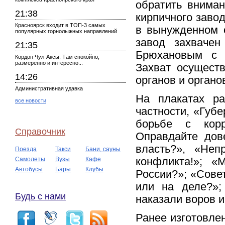
обратить внима
21:38
кирпичного заво
Красноярск входит в ТОП-3 самых
в вынужденном о
популярных горнолыжных направлений
завод захваче
21:35
Брюхановым с 
Кордон Чул-Аксы. Там спокойно,
размеренно и интересно...
Захват осущест
14:26
органов и органо
Административная удавка
На плакатах ра
все новости
частности, «Губе
борьбе с корр
Справочник
Оправдайте дов
власть?», «Неп
Поезда
Такси
Бани, сауны
Самолеты
Вузы
Кафе
конфликта!»; 
Автобусы
Бары
Клубы
России?»; «Совет
или на деле?»;
Будь с нами
наказали воров 
Ранее изготовле