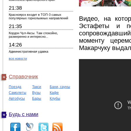
21:38
Красноярск входит в ТОП-3 самых
Видео, на кото
популярных горнолыжных направлений
Эстафеты и пе
21:35
сопровождавший
Кордон Чул-Аксы. Там спокойно,
размеренно и интересно...
моменту церем
14:26
Макарчуку выдал
Административная удавка
все новости
Справочник
Поезда
Такси
Бани, сауны
Самолеты
Вузы
Кафе
Автобусы
Бары
Клубы
Будь с нами