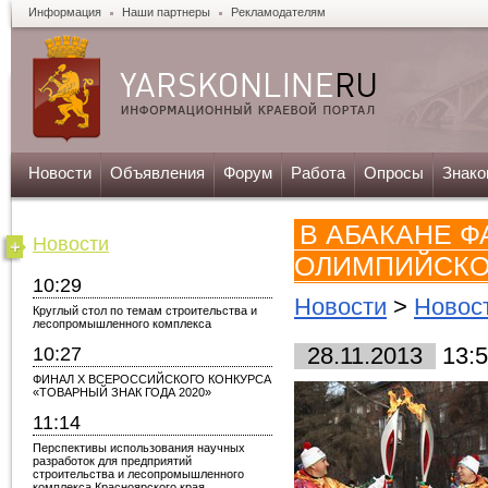
Информация
Наши партнеры
Рекламодателям
Новости
Объявления
Форум
Работа
Опросы
Знако
В АБАКАНЕ 
Новости
ОЛИМПИЙСКОГ
10:29
Новости
>
Новос
Круглый стол по темам строительства и
лесопромышленного комплекса
10:27
28.11.2013
13:5
ФИНАЛ X ВСЕРОССИЙСКОГО КОНКУРСА
«ТОВАРНЫЙ ЗНАК ГОДА 2020»
11:14
Перспективы использования научных
разработок для предприятий
строительства и лесопромышленного
комплекса Красноярского края