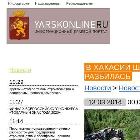
Информация
Наши партнеры
Рекламодателям
Новости
Объявления
Форум
Работа
Опросы
Знако
В ХАКАСИИ 
Новости
РАЗБИЛАСЬ
10:29
Новости
>
Новос
Круглый стол по темам строительства и
лесопромышленного комплекса
10:27
13.03.2014
00:
ФИНАЛ X ВСЕРОССИЙСКОГО КОНКУРСА
«ТОВАРНЫЙ ЗНАК ГОДА 2020»
11:14
Перспективы использования научных
разработок для предприятий
строительства и лесопромышленного
комплекса Красноярского края