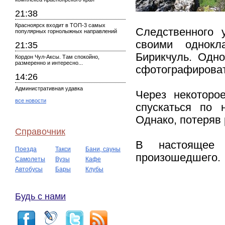
21:38
Красноярск входит в ТОП-3 самых
Следственного 
популярных горнолыжных направлений
своими однокл
21:35
Бирикчуль. Одно
Кордон Чул-Аксы. Там спокойно,
размеренно и интересно...
сфотографироват
14:26
Административная удавка
Через некоторо
все новости
спускаться по 
Однако, потеряв 
Справочник
В настоящее 
Поезда
Такси
Бани, сауны
произошедшего.
Самолеты
Вузы
Кафе
Автобусы
Бары
Клубы
Будь с нами