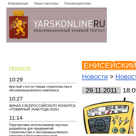
Информация
Наши партнеры
Рекламодателям
Новости
Объявления
Форум
Работа
Опросы
Знако
ЕНИСЕЙСКИЙ
Новости
Новости
>
Новос
10:29
Круглый стол по темам строительства и
29.11.2011
18:0
лесопромышленного комплекса
10:27
ФИНАЛ X ВСЕРОССИЙСКОГО КОНКУРСА
«ТОВАРНЫЙ ЗНАК ГОДА 2020»
11:14
Перспективы использования научных
разработок для предприятий
строительства и лесопромышленного
комплекса Красноярского края