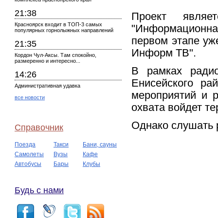
21:38
Проект являе
Красноярск входит в ТОП-3 самых
"Информационная
популярных горнолыжных направлений
первом этапе уж
21:35
Информ ТВ".
Кордон Чул-Аксы. Там спокойно,
размеренно и интересно...
В рамках радио
14:26
Енисейского ра
Административная удавка
мероприятий и р
все новости
охвата войдет те
Однако слушать 
Справочник
Поезда
Такси
Бани, сауны
Самолеты
Вузы
Кафе
Автобусы
Бары
Клубы
Будь с нами