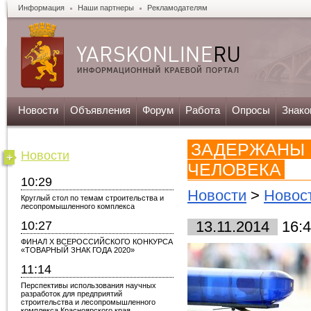
Информация
Наши партнеры
Рекламодателям
Новости
Объявления
Форум
Работа
Опросы
Знако
ЗАДЕРЖАНЫ 
Новости
ЧЕЛОВЕКА
10:29
Новости
>
Новос
Круглый стол по темам строительства и
лесопромышленного комплекса
10:27
13.11.2014
16:4
ФИНАЛ X ВСЕРОССИЙСКОГО КОНКУРСА
«ТОВАРНЫЙ ЗНАК ГОДА 2020»
11:14
Перспективы использования научных
разработок для предприятий
строительства и лесопромышленного
комплекса Красноярского края