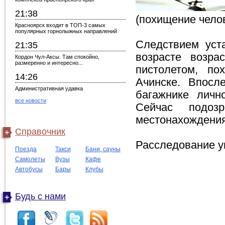
21:38
(похищение челов
Красноярск входит в ТОП-3 самых
популярных горнолыжных направлений
Следствием уст
21:35
возрасте возра
Кордон Чул-Аксы. Там спокойно,
размеренно и интересно...
пистолетом, по
14:26
Ачинске. Впосл
Административная удавка
багажнике личн
все новости
Сейчас подоз
местонахождения
Справочник
Расследование у
Поезда
Такси
Бани, сауны
Самолеты
Вузы
Кафе
Автобусы
Бары
Клубы
Будь с нами