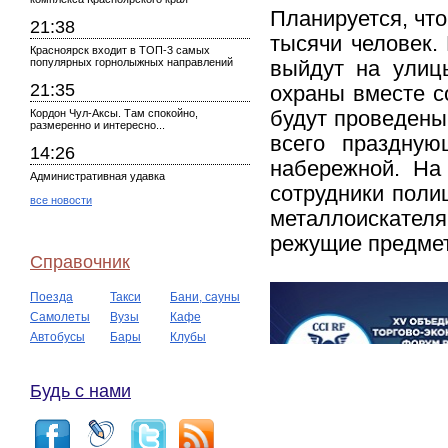
Планируется, что
21:38
тысячи человек.
Красноярск входит в ТОП-3 самых
популярных горнолыжных направлений
выйдут на улиц
21:35
охраны вместе с
Кордон Чул-Аксы. Там спокойно,
будут проведены
размеренно и интересно...
всего праздную
14:26
набережной. На
Административная удавка
сотрудники поли
все новости
металлоискателя
режущие предмет
Справочник
Поезда
Такси
Бани, сауны
Самолеты
Вузы
Кафе
Автобусы
Бары
Клубы
Будь с нами