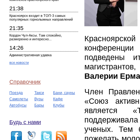
21:38
Красноярск входит в ТОП-3 самых
популярных горнолыжных направлений
21:35
Кордон Чул-Аксы. Там спокойно,
Красноярско
размеренно и интересно...
конференци
14:26
подведены ит
Административная удавка
все новости
магистранто
Валерии Ерма
Справочник
Член Правле
Поезда
Такси
Бани, сауны
«Союз активн
Самолеты
Вузы
Кафе
Автобусы
Бары
Клубы
является «Т
поддерживал
Будь с нами
ученых. Тем 
пожелать моло