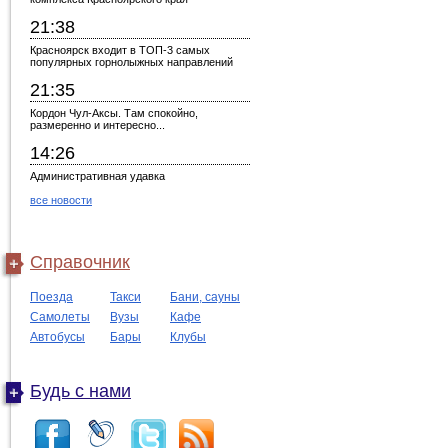
21:38
Красноярск входит в ТОП-3 самых
популярных горнолыжных направлений
21:35
Кордон Чул-Аксы. Там спокойно,
размеренно и интересно...
14:26
Административная удавка
все новости
Справочник
Поезда
Такси
Бани, сауны
Самолеты
Вузы
Кафе
Автобусы
Бары
Клубы
Будь с нами