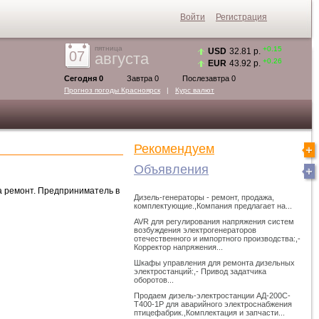
Войти
Регистрация
пятница
+0.15
USD
32.81 р.
07
августа
+0.26
EUR
43.92 р.
Сегодня 0
Завтра 0
Послезавтра 0
Прогноз погоды
Красноярск
|
Курс валют
Рекомендуем
Объявления
а ремонт. Предприниматель в
Дизель-генераторы - ремонт, продажа,
комплектующие.,Компания предлагает на...
AVR для регулирования напряжения систем
возбуждения электрогенераторов
отечественного и импортного производства:,-
Корректор напряжения...
Шкафы управления для ремонта дизельных
электростанций:,- Привод задатчика
оборотов...
Продаем дизель-электростанции АД-200С-
Т400-1Р для аварийного электроснабжения
птицефабрик.,Комплектация и запчасти...