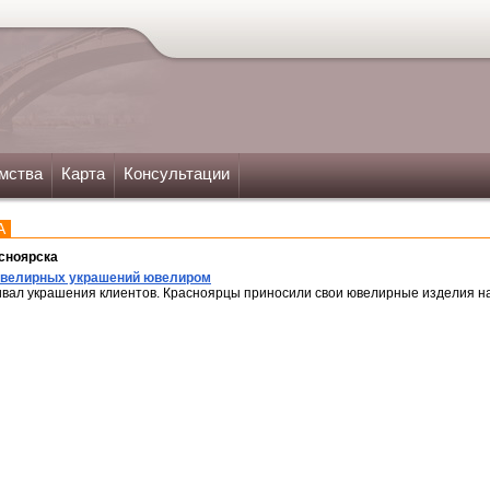
мства
Карта
Консультации
А
сноярска
ювелирных украшений ювелиром
ивал украшения клиентов. Красноярцы приносили свои ювелирные изделия н