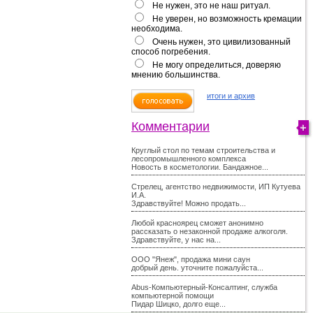
Не нужен, это не наш ритуал.
Не уверен, но возможность кремации
необходима.
Очень нужен, это цивилизованный
способ погребения.
Не могу определиться, доверяю
мнению большинства.
итоги и архив
Комментарии
Круглый стол по темам строительства и
лесопромышленного комплекса
Новость в косметологии. Бандажное...
Стрелец, агентство недвижимости, ИП Кутуева
И.А.
Здравствуйте! Можно продать...
Любой красноярец сможет анонимно
рассказать о незаконной продаже алкоголя.
Здравствуйте, у нас на...
ООО "Янеж", продажа мини саун
добрый день. уточните пожалуйста...
Abus-Компьютерный-Консалтинг, служба
компьютерной помощи
Пидар Шицко, долго еще...