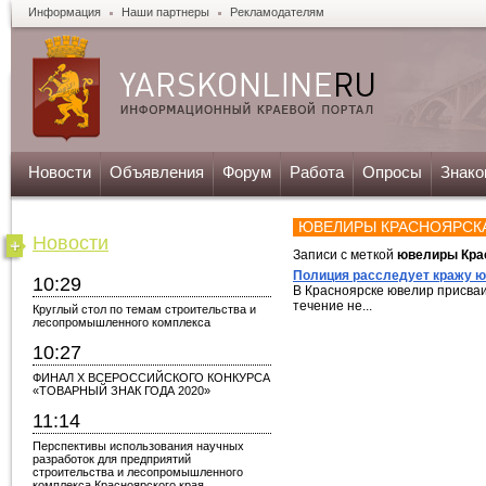
Информация
Наши партнеры
Рекламодателям
Новости
Объявления
Форум
Работа
Опросы
Знако
ЮВЕЛИРЫ КРАСНОЯРСК
Новости
Записи с меткой
ювелиры Кра
Полиция расследует кражу 
10:29
В Красноярске ювелир присва
течение не...
Круглый стол по темам строительства и
лесопромышленного комплекса
10:27
ФИНАЛ X ВСЕРОССИЙСКОГО КОНКУРСА
«ТОВАРНЫЙ ЗНАК ГОДА 2020»
11:14
Перспективы использования научных
разработок для предприятий
строительства и лесопромышленного
комплекса Красноярского края