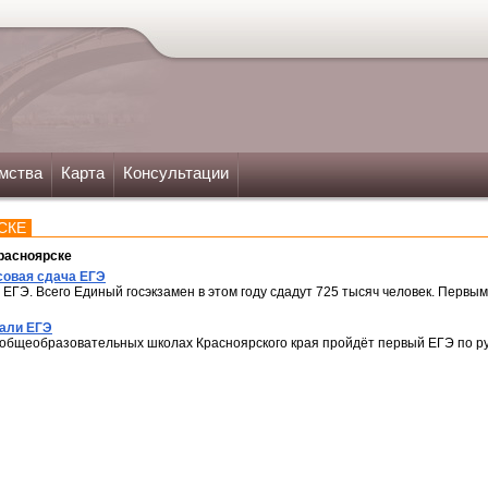
мства
Карта
Консультации
СКЕ
расноярске
совая сдача ЕГЭ
 ЕГЭ. Всего Единый госэкзамен в этом году сдадут 725 тысяч человек. Первы
вали ЕГЭ
х общеобразовательных школах Красноярского края пройдёт первый ЕГЭ по ру