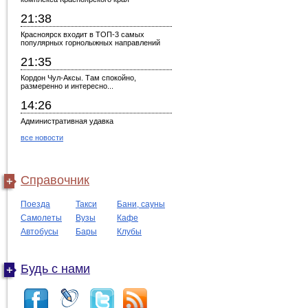
21:38
Красноярск входит в ТОП-3 самых
популярных горнолыжных направлений
21:35
Кордон Чул-Аксы. Там спокойно,
размеренно и интересно...
14:26
Административная удавка
все новости
Справочник
Поезда
Такси
Бани, сауны
Самолеты
Вузы
Кафе
Автобусы
Бары
Клубы
Будь с нами