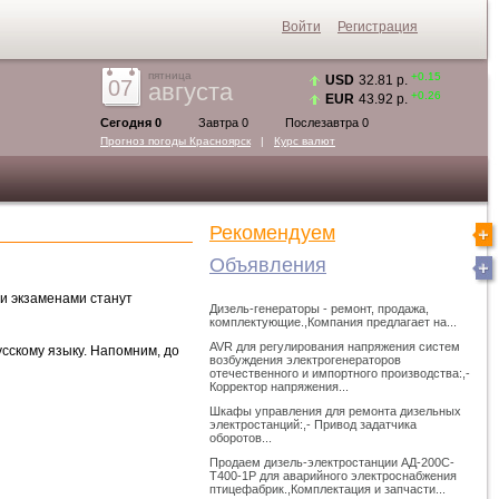
Войти
Регистрация
пятница
+0.15
USD
32.81 р.
07
августа
+0.26
EUR
43.92 р.
Сегодня 0
Завтра 0
Послезавтра 0
Прогноз погоды
Красноярск
|
Курс валют
Рекомендуем
Объявления
ми экзаменами станут
Дизель-генераторы - ремонт, продажа,
комплектующие.,Компания предлагает на...
AVR для регулирования напряжения систем
сскому языку. Напомним, до
возбуждения электрогенераторов
отечественного и импортного производства:,-
Корректор напряжения...
Шкафы управления для ремонта дизельных
электростанций:,- Привод задатчика
оборотов...
Продаем дизель-электростанции АД-200С-
Т400-1Р для аварийного электроснабжения
птицефабрик.,Комплектация и запчасти...