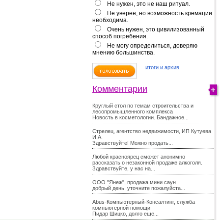
Не нужен, это не наш ритуал.
Не уверен, но возможность кремации
необходима.
Очень нужен, это цивилизованный
способ погребения.
Не могу определиться, доверяю
мнению большинства.
итоги и архив
Комментарии
Круглый стол по темам строительства и
лесопромышленного комплекса
Новость в косметологии. Бандажное...
Стрелец, агентство недвижимости, ИП Кутуева
И.А.
Здравствуйте! Можно продать...
Любой красноярец сможет анонимно
рассказать о незаконной продаже алкоголя.
Здравствуйте, у нас на...
ООО "Янеж", продажа мини саун
добрый день. уточните пожалуйста...
Abus-Компьютерный-Консалтинг, служба
компьютерной помощи
Пидар Шицко, долго еще...