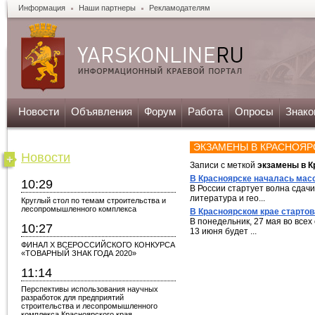
Информация
Наши партнеры
Рекламодателям
Новости
Объявления
Форум
Работа
Опросы
Знако
ЭКЗАМЕНЫ В КРАСНОЯР
Новости
Записи с меткой
экзамены в К
В Красноярске началась мас
10:29
В России стартует волна сдачи
литература и гео...
Круглый стол по темам строительства и
лесопромышленного комплекса
В Красноярском крае старто
В понедельник, 27 мая во все
10:27
13 июня будет ...
ФИНАЛ X ВСЕРОССИЙСКОГО КОНКУРСА
«ТОВАРНЫЙ ЗНАК ГОДА 2020»
11:14
Перспективы использования научных
разработок для предприятий
строительства и лесопромышленного
комплекса Красноярского края