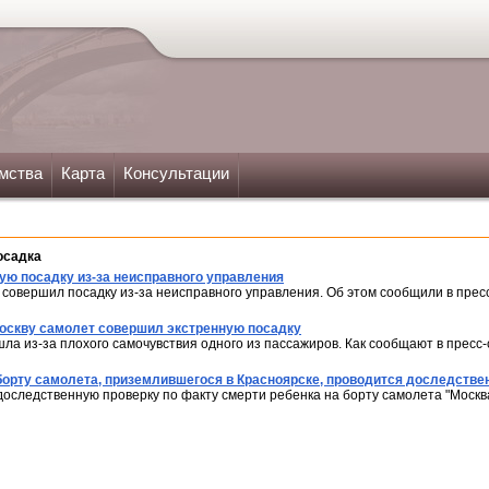
мства
Карта
Консультации
осадка
ую посадку из-за неисправного управления
 совершил посадку из-за неисправного управления. Об этом сообщили в пре
Москву самолет совершил экстренную посадку
а из-за плохого самочувствия одного из пассажиров. Как сообщают в пресс
борту самолета, приземлившегося в Красноярске, проводится доследстве
оследственную проверку по факту смерти ребенка на борту самолета "Москва