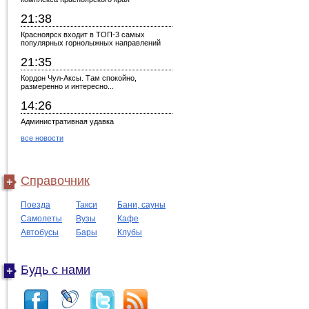
21:38
Красноярск входит в ТОП-3 самых
популярных горнолыжных направлений
21:35
Кордон Чул-Аксы. Там спокойно,
размеренно и интересно...
14:26
Административная удавка
все новости
Справочник
Поезда
Такси
Бани, сауны
Самолеты
Вузы
Кафе
Автобусы
Бары
Клубы
Будь с нами