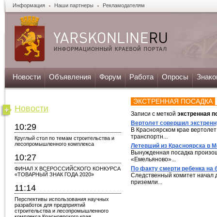
Информация
Наши партнеры
Рекламодателям
Новости
Объявления
Форум
Работа
Опросы
Знако
ЭКСТРЕННАЯ ПОСАДКА
Новости
Записи с меткой
экстренная п
Вертолет совершил экстренн
10:29
В Красноярском крае вертолет
транспортн...
Круглый стол по темам строительства и
лесопромышленного комплекса
Летевший из Красноярска в 
Вынужденная посадка произошл
10:27
«Емельяново»...
По факту смерти ребенка на 
ФИНАЛ X ВСЕРОССИЙСКОГО КОНКУРСА
«ТОВАРНЫЙ ЗНАК ГОДА 2020»
Следственный комитет начал д
приземли...
11:14
Перспективы использования научных
разработок для предприятий
строительства и лесопромышленного
комплекса Красноярского края