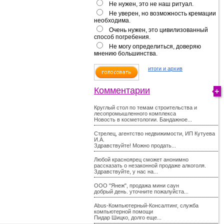
Не нужен, это не наш ритуал.
Не уверен, но возможность кремации
необходима.
Очень нужен, это цивилизованный
способ погребения.
Не могу определиться, доверяю
мнению большинства.
итоги и архив
Комментарии
Круглый стол по темам строительства и
лесопромышленного комплекса
Новость в косметологии. Бандажное...
Стрелец, агентство недвижимости, ИП Кутуева
И.А.
Здравствуйте! Можно продать...
Любой красноярец сможет анонимно
рассказать о незаконной продаже алкоголя.
Здравствуйте, у нас на...
ООО "Янеж", продажа мини саун
добрый день. уточните пожалуйста...
Abus-Компьютерный-Консалтинг, служба
компьютерной помощи
Пидар Шицко, долго еще...