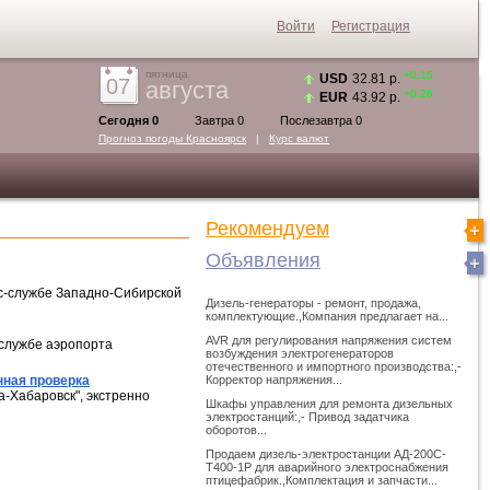
Войти
Регистрация
пятница
+0.15
USD
32.81 р.
07
августа
+0.26
EUR
43.92 р.
Сегодня 0
Завтра 0
Послезавтра 0
Прогноз погоды
Красноярск
|
Курс валют
Рекомендуем
Объявления
сс-службе Западно-Сибирской
Дизель-генераторы - ремонт, продажа,
комплектующие.,Компания предлагает на...
AVR для регулирования напряжения систем
-службе аэропорта
возбуждения электрогенераторов
отечественного и импортного производства:,-
нная проверка
Корректор напряжения...
-Хабаровск", экстренно
Шкафы управления для ремонта дизельных
электростанций:,- Привод задатчика
оборотов...
Продаем дизель-электростанции АД-200С-
Т400-1Р для аварийного электроснабжения
птицефабрик.,Комплектация и запчасти...