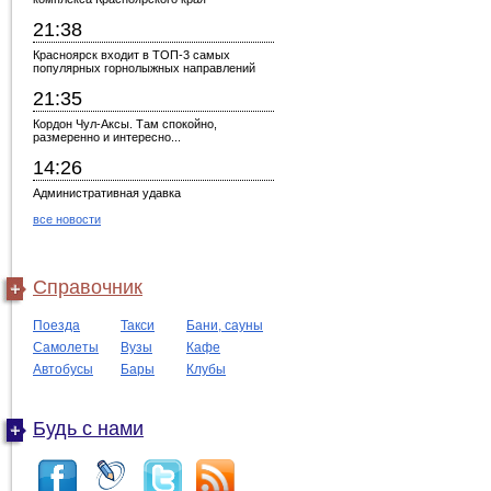
21:38
Красноярск входит в ТОП-3 самых
популярных горнолыжных направлений
21:35
Кордон Чул-Аксы. Там спокойно,
размеренно и интересно...
14:26
Административная удавка
все новости
Справочник
Поезда
Такси
Бани, сауны
Самолеты
Вузы
Кафе
Автобусы
Бары
Клубы
Будь с нами