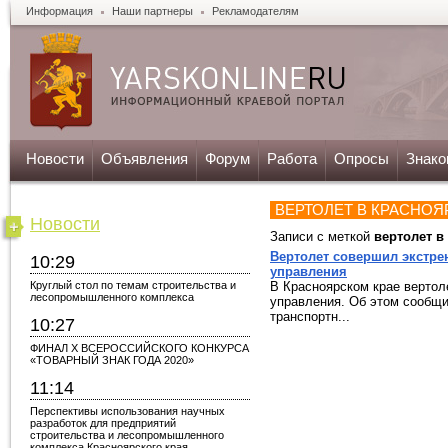
Информация
Наши партнеры
Рекламодателям
Новости
Объявления
Форум
Работа
Опросы
Знако
ВЕРТОЛЕТ В КРАСНОЯ
Новости
Записи с меткой
вертолет в
Вертолет совершил экстре
10:29
управления
Круглый стол по темам строительства и
В Красноярском крае вертол
лесопромышленного комплекса
управления. Об этом сообщи
транспортн...
10:27
ФИНАЛ X ВСЕРОССИЙСКОГО КОНКУРСА
«ТОВАРНЫЙ ЗНАК ГОДА 2020»
11:14
Перспективы использования научных
разработок для предприятий
строительства и лесопромышленного
комплекса Красноярского края