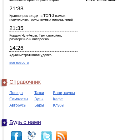
21:38
Красноярск входит в ТОП-3 самых
популярных горнолыжных направлений
21:35
Кордон Чул-Аксы. Там спокойно,
размеренно и интересно...
14:26
Административная удавка
все новости
Справочник
Поезда
Такси
Бани, сауны
Самолеты
Вузы
Кафе
Автобусы
Бары
Клубы
Будь с нами