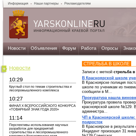
Информация
Наши партнеры
Рекламодателям
Новости
Объявления
Форум
Работа
Опросы
Знако
СТРЕЛЬБА В ШКОЛЕ
Новости
Записи с меткой
стрельба в
В Красноярской школе уче
10:29
В Красноярске полиция пост
Круглый стол по темам строительства и
школе по ученикам из пневм
лесопромышленного комплекса
сообщили в М...
Прокуратура нашла виновн
10:27
Прокуратура провела провер
ФИНАЛ X ВСЕРОССИЙСКОГО КОНКУРСА
красноярской школе №129. 
«ТОВАРНЫЙ ЗНАК ГОДА 2020»
администра...
11:14
ЧП в Красноярской школе: 
подросток
Перспективы использования научных
В Красноярске в результате
разработок для предприятий
Инцидент произошел 31 янва
строительства и лесопромышленного
№129 Советског...
комплекса Красноярского края