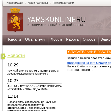
Информация
Наши партнеры
Рекламодателям
Новости
Объявления
Форум
Работа
Опросы
Знако
СПАСАТЕЛЬНЫЕ РАБОТ
Новости
Записи с меткой
спасательны
Наводнение на юге Сибири п
10:29
На юге Сибири продолжается 
подтопленными ...
Круглый стол по темам строительства и
лесопромышленного комплекса
10:27
ФИНАЛ X ВСЕРОССИЙСКОГО КОНКУРСА
«ТОВАРНЫЙ ЗНАК ГОДА 2020»
11:14
Перспективы использования научных
разработок для предприятий
строительства и лесопромышленного
комплекса Красноярского края