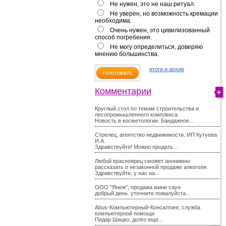
Не нужен, это не наш ритуал.
Не уверен, но возможность кремации
необходима.
Очень нужен, это цивилизованный
способ погребения.
Не могу определиться, доверяю
мнению большинства.
итоги и архив
Комментарии
Круглый стол по темам строительства и
лесопромышленного комплекса
Новость в косметологии. Бандажное...
Стрелец, агентство недвижимости, ИП Кутуева
И.А.
Здравствуйте! Можно продать...
Любой красноярец сможет анонимно
рассказать о незаконной продаже алкоголя.
Здравствуйте, у нас на...
ООО "Янеж", продажа мини саун
добрый день. уточните пожалуйста...
Abus-Компьютерный-Консалтинг, служба
компьютерной помощи
Пидар Шицко, долго еще...