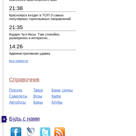
21:38
Красноярск входит в ТОП-3 самых
популярных горнолыжных направлений
21:35
Кордон Чул-Аксы. Там спокойно,
размеренно и интересно...
14:26
Административная удавка
все новости
Справочник
Поезда
Такси
Бани, сауны
Самолеты
Вузы
Кафе
Автобусы
Бары
Клубы
Будь с нами