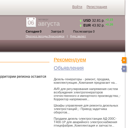
Войти
Регистрация
четверг
+0.15
USD
32.81 р.
06
августа
+0.26
EUR
43.92 р.
Сегодня 0
Завтра 0
Послезавтра 0
Прогноз погоды
Красноярск
|
Курс валют
Рекомендуем
Объявления
ерритории региона остаются
Дизель-генераторы - ремонт, продажа,
комплектующие.,Компания предлагает на...
AVR для регулирования напряжения систем
возбуждения электрогенераторов
отечественного и импортного производства:,-
Корректор напряжения...
Шкафы управления для ремонта дизельных
электростанций:,- Привод задатчика
оборотов...
Продаем дизель-электростанции АД-200С-
Т400-1Р для аварийного электроснабжения
птицефабрик.,Комплектация и запчасти...