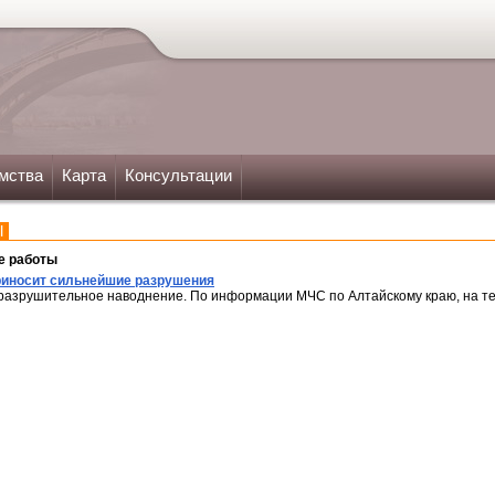
мства
Карта
Консультации
Ы
е работы
риносит сильнейшие разрушения
разрушительное наводнение. По информации МЧС по Алтайскому краю, на т