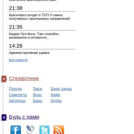
21:38
Красноярск входит в ТОП-3 самых
популярных горнолыжных направлений
21:35
Кордон Чул-Аксы. Там спокойно,
размеренно и интересно...
14:26
Административная удавка
все новости
Справочник
Поезда
Такси
Бани, сауны
Самолеты
Вузы
Кафе
Автобусы
Бары
Клубы
Будь с нами