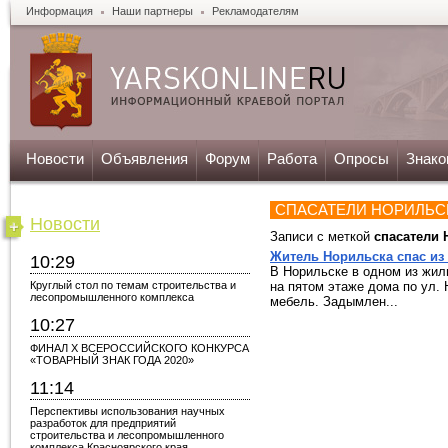
Информация
Наши партнеры
Рекламодателям
Новости
Объявления
Форум
Работа
Опросы
Знако
СПАСАТЕЛИ НОРИЛЬС
Новости
Записи с меткой
спасатели 
Житель Норильска спас из 
10:29
В Норильске в одном из жил
Круглый стол по темам строительства и
на пятом этаже дома по ул.
лесопромышленного комплекса
мебель. Задымлен...
10:27
ФИНАЛ X ВСЕРОССИЙСКОГО КОНКУРСА
«ТОВАРНЫЙ ЗНАК ГОДА 2020»
11:14
Перспективы использования научных
разработок для предприятий
строительства и лесопромышленного
комплекса Красноярского края