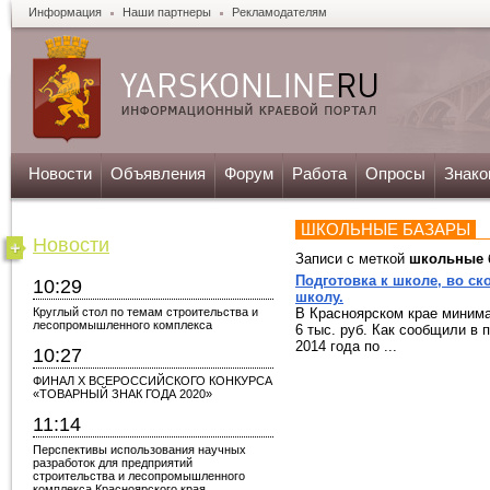
Информация
Наши партнеры
Рекламодателям
Новости
Объявления
Форум
Работа
Опросы
Знако
ШКОЛЬНЫЕ БАЗАРЫ
Новости
Записи с меткой
школьные 
Подготовка к школе, во ск
10:29
школу.
Круглый стол по темам строительства и
В Красноярском крае минима
лесопромышленного комплекса
6 тыс. руб. Как сообщили в 
2014 года по ...
10:27
ФИНАЛ X ВСЕРОССИЙСКОГО КОНКУРСА
«ТОВАРНЫЙ ЗНАК ГОДА 2020»
11:14
Перспективы использования научных
разработок для предприятий
строительства и лесопромышленного
комплекса Красноярского края