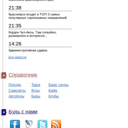
21:38
Красноярск входит в ТОП-3 самых
популярных горнолыжных направлений
21:35
Кордон Чул-Аксы. Там спокойно,
размеренно и интересно...
14:26
Административная удавка
все новости
Справочник
Поезда
Такси
Бани, сауны
Самолеты
Вузы
Кафе
Автобусы
Бары
Клубы
Будь с нами