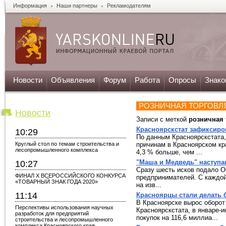
Информация
Наши партнеры
Рекламодателям
Новости
Объявления
Форум
Работа
Опросы
Знако
РОЗНИЧНАЯ ТОРГОВЛ
Новости
Записи с меткой
розничная 
Красноярскстат зафиксиро
10:29
По данным Красноярскстата, 
Круглый стол по темам строительства и
причинам в Красноярском кра
лесопромышленного комплекса
4,3 % больше, чем ...
"Маша и Медведь" наступа
10:27
Сразу шесть исков подало 
ФИНАЛ X ВСЕРОССИЙСКОГО КОНКУРСА
предпринимателей. С каждо
«ТОВАРНЫЙ ЗНАК ГОДА 2020»
на изв...
11:14
Красноярцы стали делать 
В Красноярске вырос оборот
Перспективы использования научных
Красноярскстата, в январе-
разработок для предприятий
покупок на 116,6 миллиа...
строительства и лесопромышленного
комплекса Красноярского края