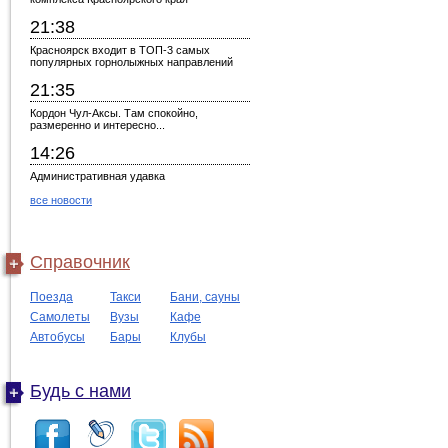
21:38
Красноярск входит в ТОП-3 самых
популярных горнолыжных направлений
21:35
Кордон Чул-Аксы. Там спокойно,
размеренно и интересно...
14:26
Административная удавка
все новости
Справочник
Поезда
Такси
Бани, сауны
Самолеты
Вузы
Кафе
Автобусы
Бары
Клубы
Будь с нами