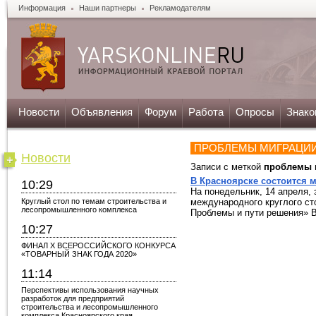
Информация
Наши партнеры
Рекламодателям
Новости
Объявления
Форум
Работа
Опросы
Знако
ПРОБЛЕМЫ МИГРАЦИ
Новости
Записи с меткой
проблемы 
В Красноярске состоится 
10:29
На понедельник, 14 апреля,
Круглый стол по темам строительства и
международного круглого ст
лесопромышленного комплекса
Проблемы и пути решения» В 
10:27
ФИНАЛ X ВСЕРОССИЙСКОГО КОНКУРСА
«ТОВАРНЫЙ ЗНАК ГОДА 2020»
11:14
Перспективы использования научных
разработок для предприятий
строительства и лесопромышленного
комплекса Красноярского края