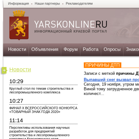
Информация
Наши партнеры
Рекламодателям
Новости
Объявления
Форум
Работа
Опросы
Знако
ПРИЧИНЫ ДТП
Новости
Записи с меткой
причины Д
Выпавший снег вызвал про
10:29
Сегодня, 19 ноября, утром м
Круглый стол по темам строительства и
Виной тому затрудненное дв
лесопромышленного комплекса
количест...
10:27
ФИНАЛ X ВСЕРОССИЙСКОГО КОНКУРСА
«ТОВАРНЫЙ ЗНАК ГОДА 2020»
11:14
Перспективы использования научных
разработок для предприятий
строительства и лесопромышленного
комплекса Красноярского края