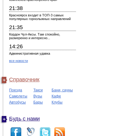
21:38
Красноярск входит в ТОП-3 самых
популярных горнолыжных направлений
21:35
Кордон Чул-Аксы. Там спокойно,
размеренно и интересно...
14:26
Административная удавка
все новости
Справочник
Поезда
Такси
Бани, сауны
Самолеты
Вузы
Кафе
Автобусы
Бары
Клубы
Будь с нами