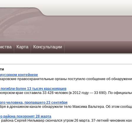
мства
Карта
Консультации
ти
мусорном контейнере
 назаровские правоохранительные органы поступило сообщение об обнаружен
 погибли более 13 тысяч красноярцев
ноярском крае составила 33 428 человек (в 2012 году — 33 690). По официал
го человека, пропавшего 23 сентября
ября в дренажном канале обнаружили тело Максима Вальтера. Об этом сообщ
о района похоронят 28 марта
 района Сергей Нильмаер скончался утром 26 марта. 37-летний чиновник нахо