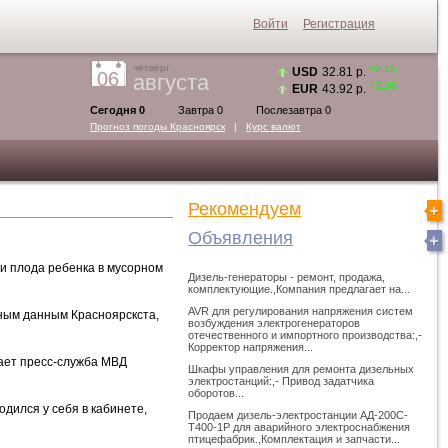
Войти
Регистрация
четверг
+0.15
USD
32.81 р.
06
августа
+0.26
EUR
43.92 р.
Сегодня 0
Завтра 0
Послезавтра 0
Прогноз погоды
Красноярск
|
Курс валют
Рекомендуем
Объявления
ии плода ребенка в мусорном
Дизель-генераторы - ремонт, продажа,
комплектующие.,Компания предлагает на...
AVR для регулирования напряжения систем
ьным данным Красноярскста,
возбуждения электрогенераторов
отечественного и импортного производства:,-
Корректор напряжения...
ает пресс-служба МВД
Шкафы управления для ремонта дизельных
электростанций:,- Привод задатчика
оборотов...
дился у себя в кабинете,
Продаем дизель-электростанции АД-200С-
Т400-1Р для аварийного электроснабжения
птицефабрик.,Комплектация и запчасти...