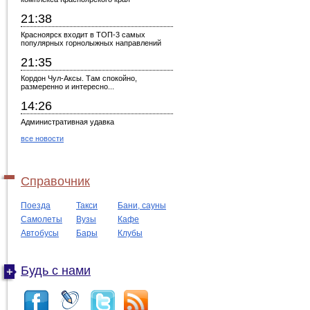
21:38
Красноярск входит в ТОП-3 самых
популярных горнолыжных направлений
21:35
Кордон Чул-Аксы. Там спокойно,
размеренно и интересно...
14:26
Административная удавка
все новости
Справочник
Поезда
Такси
Бани, сауны
Самолеты
Вузы
Кафе
Автобусы
Бары
Клубы
Будь с нами