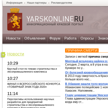
Информация
Наши партнеры
Рекламодателям
Новости
Объявления
Форум
Работа
Опросы
Знако
ПРИЧИНА СМЕРТИ
Новости
Записи с меткой
причина смер
Мертвый младенец найден в 
10:29
Сегодня, 2 марта, в 8 утра в
бункере по у...
Круглый стол по темам строительства и
лесопромышленного комплекса
От болезней кровообращения
В 2013 году смертность в Крас
10:27
больше всего нас...
В Абакане нашли тело молодо
ФИНАЛ X ВСЕРОССИЙСКОГО КОНКУРСА
«ТОВАРНЫЙ ЗНАК ГОДА 2020»
Абаканские полицейские 1 но
Хакасии. Напомним...
11:14
Главу администрации Уярског
Глава администрации Уярского
Перспективы использования научных
когда ему ст...
разработок для предприятий
строительства и лесопромышленного
комплекса Красноярского края