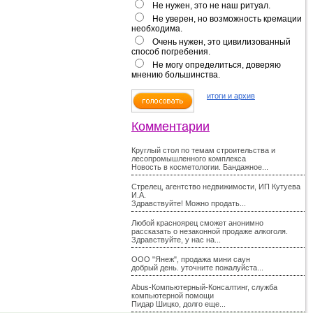
Не нужен, это не наш ритуал.
Не уверен, но возможность кремации
необходима.
Очень нужен, это цивилизованный
способ погребения.
Не могу определиться, доверяю
мнению большинства.
итоги и архив
Комментарии
Круглый стол по темам строительства и
лесопромышленного комплекса
Новость в косметологии. Бандажное...
Стрелец, агентство недвижимости, ИП Кутуева
И.А.
Здравствуйте! Можно продать...
Любой красноярец сможет анонимно
рассказать о незаконной продаже алкоголя.
Здравствуйте, у нас на...
ООО "Янеж", продажа мини саун
добрый день. уточните пожалуйста...
Abus-Компьютерный-Консалтинг, служба
компьютерной помощи
Пидар Шицко, долго еще...