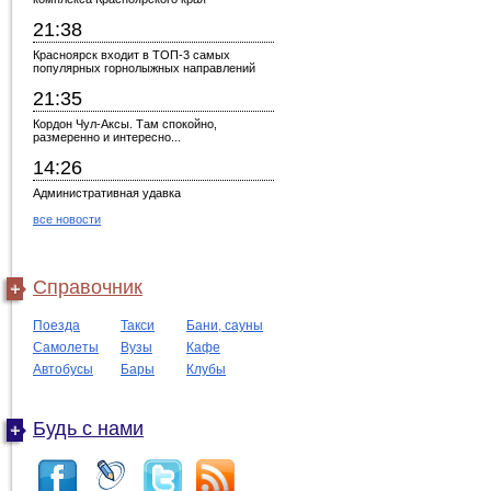
21:38
Красноярск входит в ТОП-3 самых
популярных горнолыжных направлений
21:35
Кордон Чул-Аксы. Там спокойно,
размеренно и интересно...
14:26
Административная удавка
все новости
Справочник
Поезда
Такси
Бани, сауны
Самолеты
Вузы
Кафе
Автобусы
Бары
Клубы
Будь с нами