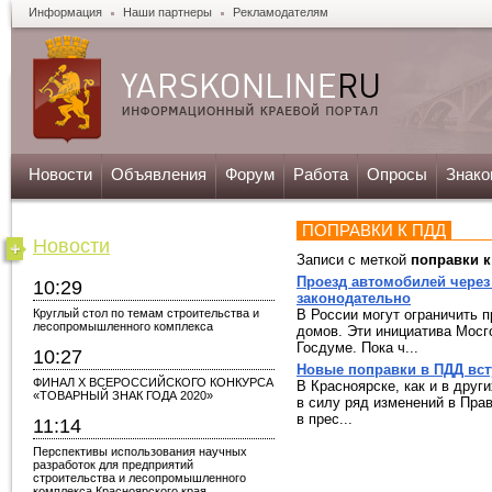
Информация
Наши партнеры
Рекламодателям
Новости
Объявления
Форум
Работа
Опросы
Знако
ПОПРАВКИ К ПДД
Новости
Записи с меткой
поправки 
Проезд автомобилей через
10:29
законодательно
Круглый стол по темам строительства и
В России могут ограничить 
лесопромышленного комплекса
домов. Эти инициатива Мос
Госдуме. Пока ч...
10:27
Новые поправки в ПДД вст
ФИНАЛ X ВСЕРОССИЙСКОГО КОНКУРСА
В Красноярске, как и в друг
«ТОВАРНЫЙ ЗНАК ГОДА 2020»
в силу ряд изменений в Пра
в прес...
11:14
Перспективы использования научных
разработок для предприятий
строительства и лесопромышленного
комплекса Красноярского края