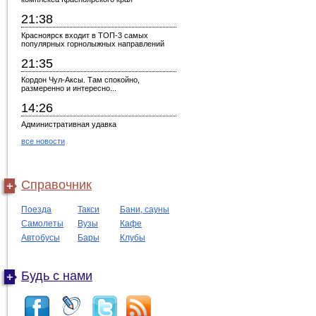
21:38
Красноярск входит в ТОП-3 самых
популярных горнолыжных направлений
21:35
Кордон Чул-Аксы. Там спокойно,
размеренно и интересно...
14:26
Административная удавка
все новости
Справочник
Поезда
Такси
Бани, сауны
Самолеты
Вузы
Кафе
Автобусы
Бары
Клубы
Будь с нами