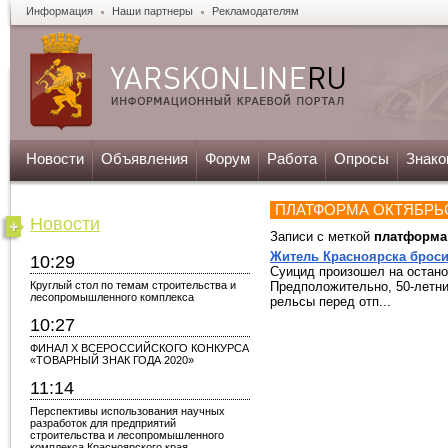
Информация
Наши партнеры
Рекламодателям
Новости
Объявления
Форум
Работа
Опросы
Знако
ПЛАТФОРМА ОКТЯБРЬ
Новости
Записи с меткой
платформа
Житель Красноярска броси
10:29
Суицид произошел на остан
Круглый стол по темам строительства и
Предположительно, 50-летни
лесопромышленного комплекса
рельсы перед отп...
10:27
ФИНАЛ X ВСЕРОССИЙСКОГО КОНКУРСА
«ТОВАРНЫЙ ЗНАК ГОДА 2020»
11:14
Перспективы использования научных
разработок для предприятий
строительства и лесопромышленного
комплекса Красноярского края