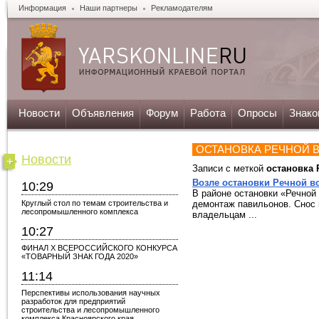
Информация
Наши партнеры
Рекламодателям
Новости
Объявления
Форум
Работа
Опросы
Знако
ОСТАНОВКА РЕЧНОЙ 
Новости
Записи с меткой
остановка 
Возле остановки Речной в
10:29
В районе остановки «Речной
Круглый стол по темам строительства и
демонтаж павильонов. Снос 
лесопромышленного комплекса
владельцам ...
10:27
ФИНАЛ X ВСЕРОССИЙСКОГО КОНКУРСА
«ТОВАРНЫЙ ЗНАК ГОДА 2020»
11:14
Перспективы использования научных
разработок для предприятий
строительства и лесопромышленного
комплекса Красноярского края