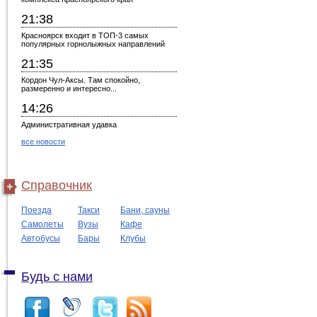
21:38
Красноярск входит в ТОП-3 самых
популярных горнолыжных направлений
21:35
Кордон Чул-Аксы. Там спокойно,
размеренно и интересно...
14:26
Административная удавка
все новости
Справочник
Поезда
Такси
Бани, сауны
Самолеты
Вузы
Кафе
Автобусы
Бары
Клубы
Будь с нами