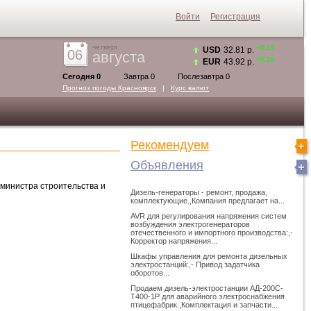
Войти
Регистрация
четверг
+0.15
USD
32.81 р.
06
августа
+0.26
EUR
43.92 р.
Сегодня 0
Завтра 0
Послезавтра 0
Прогноз погоды
Красноярск
|
Курс валют
Рекомендуем
Объявления
 министра строительства и
Дизель-генераторы - ремонт, продажа,
комплектующие.,Компания предлагает на...
AVR для регулирования напряжения систем
возбуждения электрогенераторов
отечественного и импортного производства:,-
Корректор напряжения...
Шкафы управления для ремонта дизельных
электростанций:,- Привод задатчика
оборотов...
Продаем дизель-электростанции АД-200С-
Т400-1Р для аварийного электроснабжения
птицефабрик.,Комплектация и запчасти...