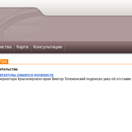
мства
Карта
Консультации
ТВА
ительства
хитектуры лишился должности
рнатора Красноярского края Виктор Толоконский подписал указ об отставке