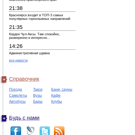
21:38
Красноярск входит в ТОП-3 самых
популярных горнолыжных направлений
21:35
Кордон Чул-Аксы. Там спокойно,
размеренно и интересно...
14:26
Административная удавка
все новости
Справочник
Поезда
Такси
Бани, сауны
Самолеты
Вузы
Кафе
Автобусы
Бары
Клубы
Будь с нами