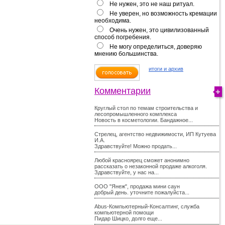
Не нужен, это не наш ритуал.
Не уверен, но возможность кремации
необходима.
Очень нужен, это цивилизованный
способ погребения.
Не могу определиться, доверяю
мнению большинства.
итоги и архив
Комментарии
Круглый стол по темам строительства и
лесопромышленного комплекса
Новость в косметологии. Бандажное...
Стрелец, агентство недвижимости, ИП Кутуева
И.А.
Здравствуйте! Можно продать...
Любой красноярец сможет анонимно
рассказать о незаконной продаже алкоголя.
Здравствуйте, у нас на...
ООО "Янеж", продажа мини саун
добрый день. уточните пожалуйста...
Abus-Компьютерный-Консалтинг, служба
компьютерной помощи
Пидар Шицко, долго еще...