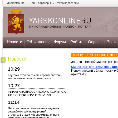
Информация
Наши партнеры
Рекламодателям
Новости
Объявления
Форум
Работа
Опросы
Знако
МИНИСТР СТРОИТЕЛЬС
Новости
Записи с меткой
министр стро
Министр строительства и ар
10:29
Исполняющий обязанности губе
архитекту...
Круглый стол по темам строительства и
лесопромышленного комплекса
10:27
ФИНАЛ X ВСЕРОССИЙСКОГО КОНКУРСА
«ТОВАРНЫЙ ЗНАК ГОДА 2020»
11:14
Перспективы использования научных
разработок для предприятий
строительства и лесопромышленного
комплекса Красноярского края