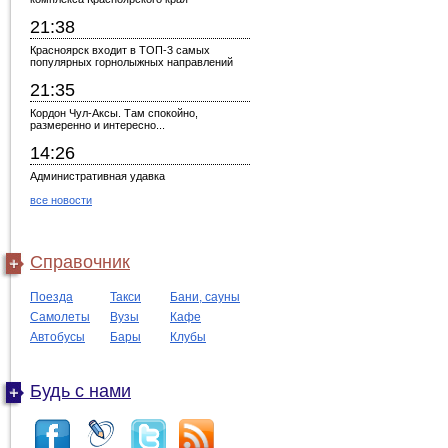
21:38
Красноярск входит в ТОП-3 самых
популярных горнолыжных направлений
21:35
Кордон Чул-Аксы. Там спокойно,
размеренно и интересно...
14:26
Административная удавка
все новости
Справочник
Поезда
Такси
Бани, сауны
Самолеты
Вузы
Кафе
Автобусы
Бары
Клубы
Будь с нами