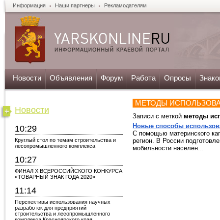
Информация
Наши партнеры
Рекламодателям
Новости
Объявления
Форум
Работа
Опросы
Знако
МЕТОДЫ ИСПОЛЬЗОВ
Новости
Записи с меткой
методы ис
Новые способы использова
10:29
С помощью материнского кап
Круглый стол по темам строительства и
регион. В России подготовл
лесопромышленного комплекса
мобильности населен...
10:27
ФИНАЛ X ВСЕРОССИЙСКОГО КОНКУРСА
«ТОВАРНЫЙ ЗНАК ГОДА 2020»
11:14
Перспективы использования научных
разработок для предприятий
строительства и лесопромышленного
комплекса Красноярского края