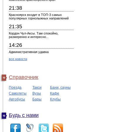
21:38
Красноярск входит в ТОП-3 самых
популярных горнолыжных направлений
21:35
Кордон Чул-Аксы. Там спокойно,
размеренно и интересно...
14:26
Административная удавка
все новости
Справочник
Поезда
Такси
Бани, сауны
Самолеты
Вузы
Кафе
Автобусы
Бары
Клубы
Будь с нами