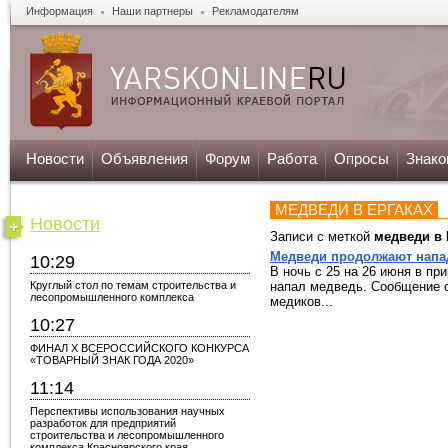
Информация
Наши партнеры
Рекламодателям
Новости
Объявления
Форум
Работа
Опросы
Знако
МЕДВЕДИ В ЕРГАКАХ
Новости
Записи с меткой
медведи в 
Медведи продолжают напад
10:29
В ночь с 25 на 26 июня в пр
Круглый стол по темам строительства и
напал медведь. Сообщение о
лесопромышленного комплекса
медиков...
10:27
ФИНАЛ X ВСЕРОССИЙСКОГО КОНКУРСА
«ТОВАРНЫЙ ЗНАК ГОДА 2020»
11:14
Перспективы использования научных
разработок для предприятий
строительства и лесопромышленного
комплекса Красноярского края