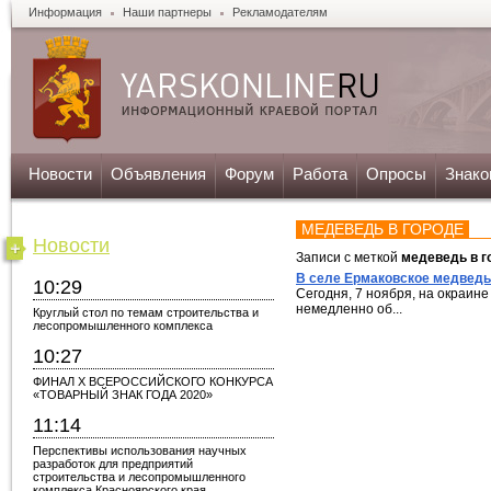
Информация
Наши партнеры
Рекламодателям
Новости
Объявления
Форум
Работа
Опросы
Знако
МЕДЕВЕДЬ В ГОРОДЕ
Новости
Записи с меткой
медеведь в г
В селе Ермаковское медведь
10:29
Сегодня, 7 ноября, на окраин
немедленно об...
Круглый стол по темам строительства и
лесопромышленного комплекса
10:27
ФИНАЛ X ВСЕРОССИЙСКОГО КОНКУРСА
«ТОВАРНЫЙ ЗНАК ГОДА 2020»
11:14
Перспективы использования научных
разработок для предприятий
строительства и лесопромышленного
комплекса Красноярского края