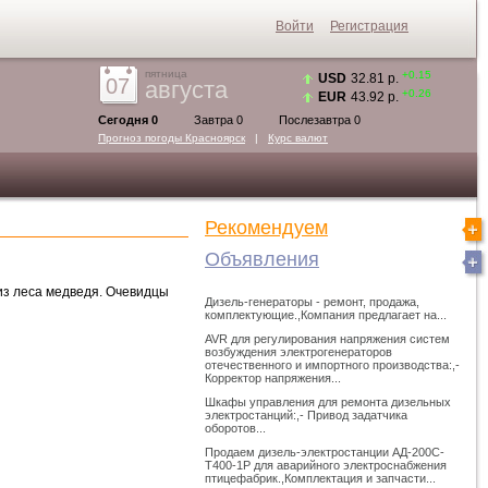
Войти
Регистрация
пятница
+0.15
USD
32.81 р.
07
августа
+0.26
EUR
43.92 р.
Сегодня 0
Завтра 0
Послезавтра 0
Прогноз погоды
Красноярск
|
Курс валют
Рекомендуем
Объявления
из леса медведя. Очевидцы
Дизель-генераторы - ремонт, продажа,
комплектующие.,Компания предлагает на...
AVR для регулирования напряжения систем
возбуждения электрогенераторов
отечественного и импортного производства:,-
Корректор напряжения...
Шкафы управления для ремонта дизельных
электростанций:,- Привод задатчика
оборотов...
Продаем дизель-электростанции АД-200С-
Т400-1Р для аварийного электроснабжения
птицефабрик.,Комплектация и запчасти...