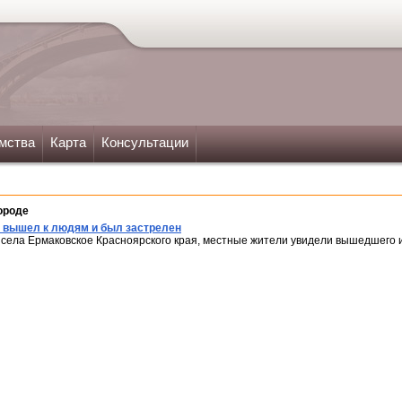
мства
Карта
Консультации
ороде
 вышел к людям и был застрелен
е села Ермаковское Красноярского края, местные жители увидели вышедшего 