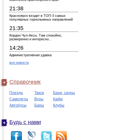
21:38
Красноярск входит в ТОП-3 самых
популярных горнолыжных направлений
21:35
Кордон Чул-Аксы. Там спокойно,
размеренно и интересно...
14:26
Административная удавка
все новости
Справочник
Поезда
Такси
Бани, сауны
Самолеты
Вузы
Кафе
Автобусы
Бары
Клубы
Будь с нами