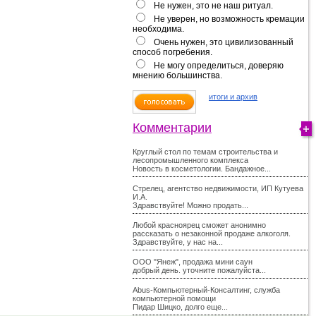
Не нужен, это не наш ритуал.
Не уверен, но возможность кремации
необходима.
Очень нужен, это цивилизованный
способ погребения.
Не могу определиться, доверяю
мнению большинства.
итоги и архив
Комментарии
Круглый стол по темам строительства и
лесопромышленного комплекса
Новость в косметологии. Бандажное...
Стрелец, агентство недвижимости, ИП Кутуева
И.А.
Здравствуйте! Можно продать...
Любой красноярец сможет анонимно
рассказать о незаконной продаже алкоголя.
Здравствуйте, у нас на...
ООО "Янеж", продажа мини саун
добрый день. уточните пожалуйста...
Abus-Компьютерный-Консалтинг, служба
компьютерной помощи
Пидар Шицко, долго еще...