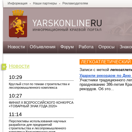
Информация
Наши партнеры
Рекламодателям
Новости
Объявления
Форум
Работа
Опросы
Знако
ЛЕГКОАТЛЕТИЧЕСКИЙ 
Новости
Записи с меткой
легкоатлет
Ударили рекордом по Дню
10:29
Участники традиционного ле
Круглый стол по темам строительства и
празднованию 386-летия Кра
лесопромышленного комплекса
рекордов. Об это...
10:27
ФИНАЛ X ВСЕРОССИЙСКОГО КОНКУРСА
«ТОВАРНЫЙ ЗНАК ГОДА 2020»
11:14
Перспективы использования научных
разработок для предприятий
строительства и лесопромышленного
комплекса Красноярского края