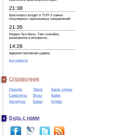
21:38
Красноярск входит в ТОП-3 самых
популярных горнолыжных направлений
21:35
Кордон Чул-Аксы. Там спокойно,
размеренно и интересно...
14:26
Административная удавка
все новости
Справочник
Поезда
Такси
Бани, сауны
Самолеты
Вузы
Кафе
Автобусы
Бары
Клубы
Будь с нами