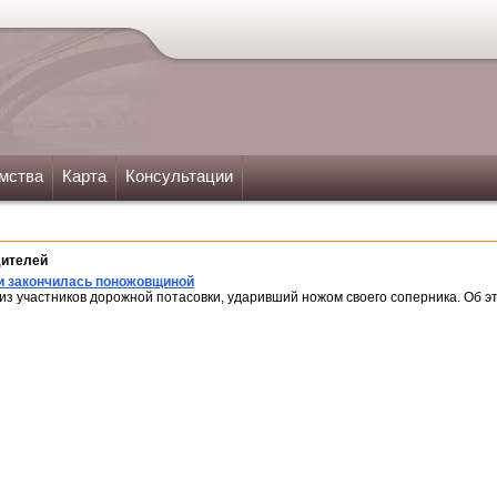
мства
Карта
Консультации
дителей
и закончилась поножовщиной
из участников дорожной потасовки, ударивший ножом своего соперника. Об 