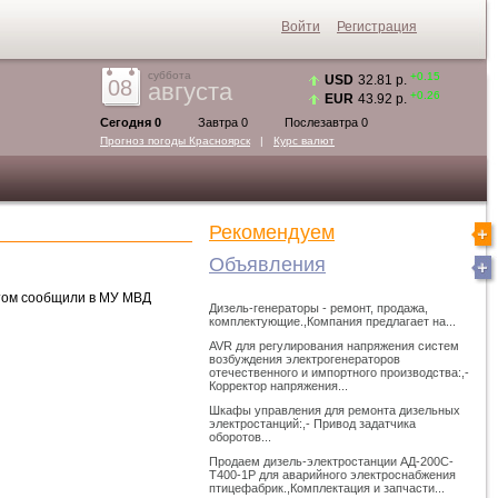
Войти
Регистрация
суббота
+0.15
USD
32.81 р.
08
августа
+0.26
EUR
43.92 р.
Сегодня 0
Завтра 0
Послезавтра 0
Прогноз погоды
Красноярск
|
Курс валют
Рекомендуем
Объявления
этом сообщили в МУ МВД
Дизель-генераторы - ремонт, продажа,
комплектующие.,Компания предлагает на...
AVR для регулирования напряжения систем
возбуждения электрогенераторов
отечественного и импортного производства:,-
Корректор напряжения...
Шкафы управления для ремонта дизельных
электростанций:,- Привод задатчика
оборотов...
Продаем дизель-электростанции АД-200С-
Т400-1Р для аварийного электроснабжения
птицефабрик.,Комплектация и запчасти...