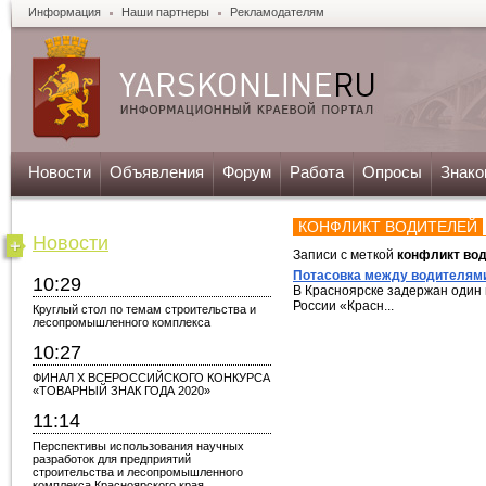
Информация
Наши партнеры
Рекламодателям
Новости
Объявления
Форум
Работа
Опросы
Знако
КОНФЛИКТ ВОДИТЕЛЕЙ
Новости
Записи с меткой
конфликт во
Потасовка между водителям
10:29
В Красноярске задержан один 
России «Красн...
Круглый стол по темам строительства и
лесопромышленного комплекса
10:27
ФИНАЛ X ВСЕРОССИЙСКОГО КОНКУРСА
«ТОВАРНЫЙ ЗНАК ГОДА 2020»
11:14
Перспективы использования научных
разработок для предприятий
строительства и лесопромышленного
комплекса Красноярского края