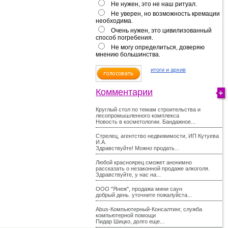
Не нужен, это не наш ритуал.
Не уверен, но возможность кремации
необходима.
Очень нужен, это цивилизованный
способ погребения.
Не могу определиться, доверяю
мнению большинства.
итоги и архив
Комментарии
Круглый стол по темам строительства и
лесопромышленного комплекса
Новость в косметологии. Бандажное...
Стрелец, агентство недвижимости, ИП Кутуева
И.А.
Здравствуйте! Можно продать...
Любой красноярец сможет анонимно
рассказать о незаконной продаже алкоголя.
Здравствуйте, у нас на...
ООО "Янеж", продажа мини саун
добрый день. уточните пожалуйста...
Abus-Компьютерный-Консалтинг, служба
компьютерной помощи
Пидар Шицко, долго еще...