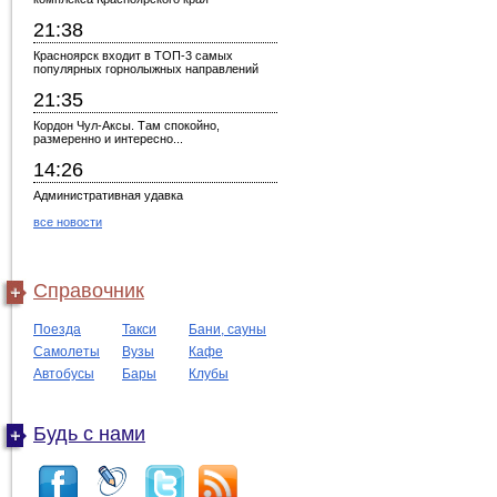
21:38
Красноярск входит в ТОП-3 самых
популярных горнолыжных направлений
21:35
Кордон Чул-Аксы. Там спокойно,
размеренно и интересно...
14:26
Административная удавка
все новости
Справочник
Поезда
Такси
Бани, сауны
Самолеты
Вузы
Кафе
Автобусы
Бары
Клубы
Будь с нами