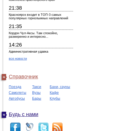
21:38
Красноярск входит в ТОП-3 самых
популярных горнолыжных направлений
21:35
Кордон Чул-Аксы. Там спокойно,
размеренно и интересно...
14:26
Административная удавка
все новости
Справочник
Поезда
Такси
Бани, сауны
Самолеты
Вузы
Кафе
Автобусы
Бары
Клубы
Будь с нами