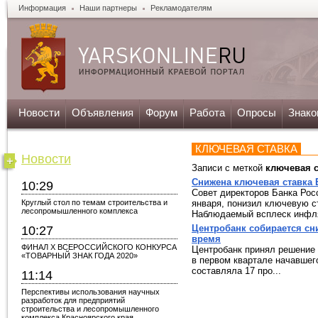
Информация
Наши партнеры
Рекламодателям
Новости
Объявления
Форум
Работа
Опросы
Знако
КЛЮЧЕВАЯ СТАВКА
Новости
Записи с меткой
ключевая с
Снижена ключевая ставка 
10:29
Совет директоров Банка Росс
Круглый стол по темам строительства и
января, понизил ключевую с
лесопромышленного комплекса
Наблюдаемый всплеск инфля
Центробанк собирается сн
10:27
время
ФИНАЛ X ВСЕРОССИЙСКОГО КОНКУРСА
Центробанк принял решение 
«ТОВАРНЫЙ ЗНАК ГОДА 2020»
в первом квартале начавшег
составляла 17 про...
11:14
Перспективы использования научных
разработок для предприятий
строительства и лесопромышленного
комплекса Красноярского края