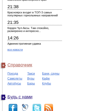
21:38
Красноярск входит в ТОП-3 самых
популярных горнолыжных направлений
21:35
Кордон Чул-Аксы. Там спокойно,
размеренно и интересно...
14:26
Административная удавка
все новости
Справочник
Поезда
Такси
Бани, сауны
Самолеты
Вузы
Кафе
Автобусы
Бары
Клубы
Будь с нами