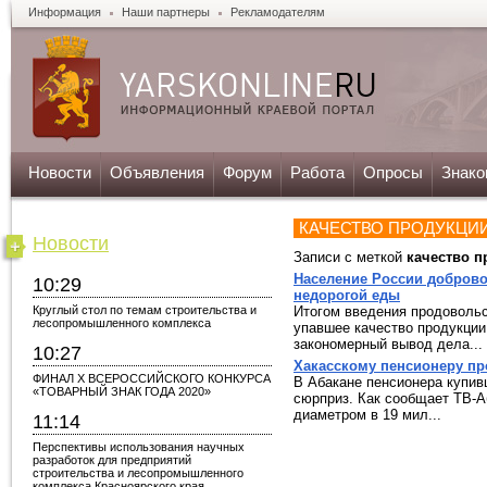
Информация
Наши партнеры
Рекламодателям
Новости
Объявления
Форум
Работа
Опросы
Знако
КАЧЕСТВО ПРОДУКЦИ
Новости
Записи с меткой
качество п
Население России доброво
10:29
недорогой еды
Круглый стол по темам строительства и
Итогом введения продовольс
лесопромышленного комплекса
упавшее качество продукции
закономерный вывод дела...
10:27
Хакасскому пенсионеру пр
ФИНАЛ X ВСЕРОССИЙСКОГО КОНКУРСА
В Абакане пенсионера купив
«ТОВАРНЫЙ ЗНАК ГОДА 2020»
сюрприз. Как сообщает ТВ-А
диаметром в 19 мил...
11:14
Перспективы использования научных
разработок для предприятий
строительства и лесопромышленного
комплекса Красноярского края