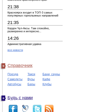
21:38
Красноярск входит в ТОП-3 самых
популярных горнолыжных направлений
21:35
Кордон Чул-Аксы. Там спокойно,
размеренно и интересно...
14:26
Административная удавка
все новости
Справочник
Поезда
Такси
Бани, сауны
Самолеты
Вузы
Кафе
Автобусы
Бары
Клубы
Будь с нами