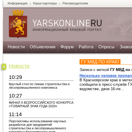
Информация
Наши партнеры
Рекламодателям
Новости
Объявления
Форум
Работа
Опросы
Знако
ГУ МВД ПО КРАЮ
Новости
Записи с меткой
ГУ МВД по
Несколько человек пропал
10:29
В Красноярском крае в мете
Круглый стол по темам строительства и
сообщили в пресс-службе ГУ
лесопромышленного комплекса
ведомстве, двое 16-ле...
10:27
ФИНАЛ X ВСЕРОССИЙСКОГО КОНКУРСА
«ТОВАРНЫЙ ЗНАК ГОДА 2020»
11:14
Перспективы использования научных
разработок для предприятий
строительства и лесопромышленного
комплекса Красноярского края