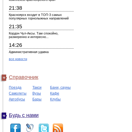
21:38
Красноярск входит в ТОП-3 самых
популярных горнолыжных направлений
21:35
Кордон Чул-Аксы. Там спокойно,
размеренно и интересно...
14:26
Административная удавка
все новости
Справочник
Поезда
Такси
Бани, сауны
Самолеты
Вузы
Кафе
Автобусы
Бары
Клубы
Будь с нами