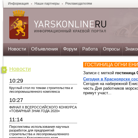
Информация
Наши партнеры
Рекламодателям
Новости
Объявления
Форум
Работа
Опросы
Знако
ГОСТИНИЦА ОГНИ ЕН
Новости
Записи с меткой
гостиница 
Сегодня в Красноярске сос
10:29
Сегодня на набережной Енис
Круглый стол по темам строительства и
честь Дня работников морск
лесопромышленного комплекса
примут участ...
10:27
ФИНАЛ X ВСЕРОССИЙСКОГО КОНКУРСА
«ТОВАРНЫЙ ЗНАК ГОДА 2020»
11:14
Перспективы использования научных
разработок для предприятий
строительства и лесопромышленного
комплекса Красноярского края