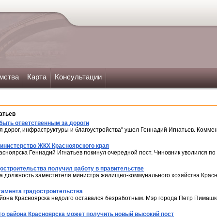
мства
Карта
Консультации
атьев
быть ответственным за дороги
я дорог, инфраструктуры и благоустройства" ушел Геннадий Игнатьев. Комме
министерство ЖКХ Красноярского края
сноярска Геннадий Игнатьев покинул очередной пост. Чиновник уволился по
достроительства получил работу в правительстве
а должность заместителя министра жилищно-коммунального хозяйства Красно
тамента градостроительства
йона Красноярска недолго оставался безработным. Мэр города Петр Пимашк
го района Красноярска может получить новый высокий пост