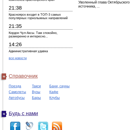
Уволенный глава Октябрьског
источника, ...
21:38
Красноярск входит в ТОП-3 самых
популярных горнолыжных направлений
21:35
Кордон Чул-Аксы. Там спокойно,
размеренно и интересно...
14:26
Административная удавка
все новости
Справочник
Поезда
Такси
Бани, сауны
Самолеты
Вузы
Кафе
Автобусы
Бары
Клубы
Будь с нами