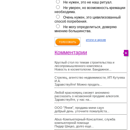
Не нужен, это не наш ритуал.
Не уверен, но возможность кремации
необходима.
Очень нужен, это цивилизованный
способ погребения.
Не могу определиться, доверяю
мнению большинства.
итоги и архив
Комментарии
Круглый стол по темам строительства и
лесопромышленного комплекса
Новость в косметологии. Бандажное...
Стрелец, агентство недвижимости, ИП Кутуева
И.А.
Здравствуйте! Можно продать...
Любой красноярец сможет анонимно
рассказать о незаконной продаже алкоголя.
Здравствуйте, у нас на...
ООО "Янеж", продажа мини саун
добрый день. уточните пожалуйста...
Abus-Компьютерный-Консалтинг, служба
компьютерной помощи
Пидар Шицко, долго еще...