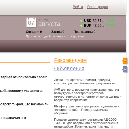
Войти
Регистрация
пятница
+0.15
USD
32.81 р.
07
августа
+0.26
EUR
43.92 р.
Сегодня 0
Завтра 0
Послезавтра 0
Прогноз погоды
Красноярск
|
Курс валют
Рекомендуем
Объявления
нтариев относительно своего
Дизель-генераторы - ремонт, продажа,
комплектующие.,Компания предлагает на...
AVR для регулирования напряжения систем
 собственному желанию из
возбуждения электрогенераторов
отечественного и импортного производства:,-
Корректор напряжения...
ярского края. Его назначили
Шкафы управления для ремонта дизельных
электростанций:,- Привод задатчика
оборотов...
ов назначил его
Продаем дизель-электростанции АД-200С-
Т400-1Р для аварийного электроснабжения
птицефабрик.,Комплектация и запчасти...