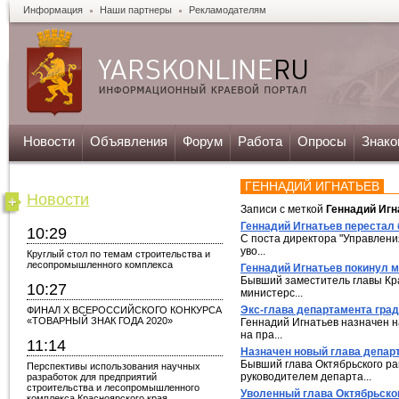
Информация
Наши партнеры
Рекламодателям
Новости
Объявления
Форум
Работа
Опросы
Знако
ГЕННАДИЙ ИГНАТЬЕВ
Новости
Записи с меткой
Геннадий Игн
Геннадий Игнатьев перестал 
10:29
С поста директора "Управлени
уво...
Круглый стол по темам строительства и
лесопромышленного комплекса
Геннадий Игнатьев покинул 
Бывший заместитель главы Кра
10:27
министерс...
Экс-глава департамента гра
ФИНАЛ X ВСЕРОССИЙСКОГО КОНКУРСА
«ТОВАРНЫЙ ЗНАК ГОДА 2020»
Геннадий Игнатьев назначен н
на пра...
11:14
Назначен новый глава депар
Бывший глава Октябрьского ра
Перспективы использования научных
руководителем департа...
разработок для предприятий
строительства и лесопромышленного
Уволенный глава Октябрьско
комплекса Красноярского края