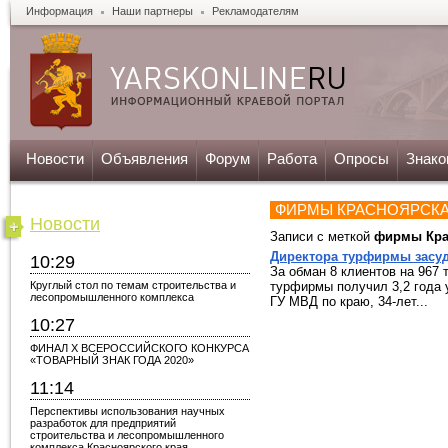
Информация
Наши партнеры
Рекламодателям
Новости
Объявления
Форум
Работа
Опросы
Знако
ФИРМЫ КРАСНОЯРСК
Новости
Записи с меткой
фирмы Кра
Директора турфирмы засуд
10:29
За обман 8 клиентов на 967 
Круглый стол по темам строительства и
турфирмы получил 3,2 года 
лесопромышленного комплекса
ГУ МВД по краю, 34-лет...
10:27
ФИНАЛ X ВСЕРОССИЙСКОГО КОНКУРСА
«ТОВАРНЫЙ ЗНАК ГОДА 2020»
11:14
Перспективы использования научных
разработок для предприятий
строительства и лесопромышленного
комплекса Красноярского края