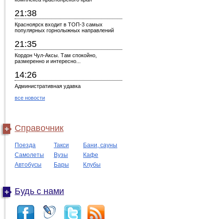
21:38
Красноярск входит в ТОП-3 самых
популярных горнолыжных направлений
21:35
Кордон Чул-Аксы. Там спокойно,
размеренно и интересно...
14:26
Административная удавка
все новости
Справочник
Поезда
Такси
Бани, сауны
Самолеты
Вузы
Кафе
Автобусы
Бары
Клубы
Будь с нами