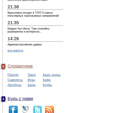
21:38
Красноярск входит в ТОП-3 самых
популярных горнолыжных направлений
21:35
Кордон Чул-Аксы. Там спокойно,
размеренно и интересно...
14:26
Административная удавка
все новости
Справочник
Поезда
Такси
Бани, сауны
Самолеты
Вузы
Кафе
Автобусы
Бары
Клубы
Будь с нами