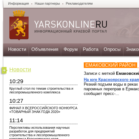
Информация
Наши партнеры
Рекламодателям
Новости
Объявления
Форум
Работа
Опросы
Знако
ЕМАКОВСКИЙ РАЙОН
Новости
Записи с меткой
Емаковски
На юге Красноярского кра
10:29
Резкий подъем воды в реках
Круглый стол по темам строительства и
паромных переправ в Ермако
лесопромышленного комплекса
сообщает пресс-...
10:27
ФИНАЛ X ВСЕРОССИЙСКОГО КОНКУРСА
«ТОВАРНЫЙ ЗНАК ГОДА 2020»
11:14
Перспективы использования научных
разработок для предприятий
строительства и лесопромышленного
комплекса Красноярского края