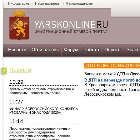
Информация
Наши партнеры
Рекламодателям
Новости
Объявления
Форум
Работа
Опросы
Знако
ДТП В ЛЕСОСИБИРСК
Новости
Записи с меткой
ДТП в Лесо
В ДТП на переезде погиб в
10:29
В Красноярском крае в ДТП 
Круглый стол по темам строительства и
погибли два человека. Траг
лесопромышленного комплекса
Лесосибирском ми...
10:27
ФИНАЛ X ВСЕРОССИЙСКОГО КОНКУРСА
«ТОВАРНЫЙ ЗНАК ГОДА 2020»
11:14
Перспективы использования научных
разработок для предприятий
строительства и лесопромышленного
комплекса Красноярского края