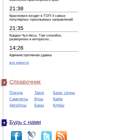
21:38
Красноярск входит в ТОП-3 самых
популярных горнолыжных направлений
21:35
Кордон Чул-Аксы. Там спокойно,
размеренно и интересно...
14:26
Административная удавка
все новости
Справочник
Поезда
Такси
Бани, сауны
Самолеты
Вузы
Кафе
Автобусы
Бары
Клубы
Будь с нами