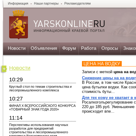
Информация
Наши партнеры
Рекламодателям
Новости
Объявления
Форум
Работа
Опросы
Знако
ЦЕНА НА ВОДКУ
Новости
Записи с меткой
цена на во
Снижение цены на на водк
10:29
В России, в том числе Крас
Круглый стол по темам строительства и
цена бутылки водки. Как со
лесопромышленного комплекса
стоимость буты...
Для тех кому не хватает в
10:27
Росалкогольрегулирование 
ФИНАЛ X ВСЕРОССИЙСКОГО КОНКУРСА
220 до 185 руб. Уменьшение
«ТОВАРНЫЙ ЗНАК ГОДА 2020»
происходит впе...
11:14
Перспективы использования научных
разработок для предприятий
строительства и лесопромышленного
комплекса Красноярского края