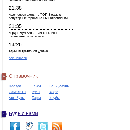
21:38
Красноярск входит в ТОП-3 самых
популярных горнолыжных направлений
21:35
Кордон Чул-Аксы. Там спокойно,
размеренно и интересно...
14:26
Административная удавка
все новости
Справочник
Поезда
Такси
Бани, сауны
Самолеты
Вузы
Кафе
Автобусы
Бары
Клубы
Будь с нами