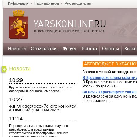
Информация
Наши партнеры
Рекламодателям
Новости
Объявления
Форум
Работа
Опросы
Знако
АВТОПОДЖОГ В КРАСНО
Новости
Записи с меткой
автоподжог в
В Красноярске снова сожгли
10:29
В Красноярске неизвестные с
России по краю. Ка...
Круглый стол по темам строительства и
лесопромышленного комплекса
За ночь в Красноярске сожже
В Красноярске за одну ночь п
10:27
о возгорании н...
ФИНАЛ X ВСЕРОССИЙСКОГО КОНКУРСА
«ТОВАРНЫЙ ЗНАК ГОДА 2020»
11:14
Перспективы использования научных
разработок для предприятий
строительства и лесопромышленного
комплекса Красноярского края