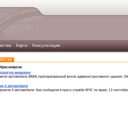
мства
Карта
Консультации
ЯРСКЕ
 Красноярске
 дорогую иномарку
ожгли автомобиль BMW, припаркованный возле административного здания. О
но 4 автомобиля
одожгли 4 автомобиля. Как сообщили в пресс-службе МЧС по краю, 13 сентябр