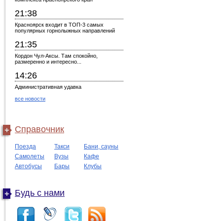
21:38
Красноярск входит в ТОП-3 самых
популярных горнолыжных направлений
21:35
Кордон Чул-Аксы. Там спокойно,
размеренно и интересно...
14:26
Административная удавка
все новости
Справочник
Поезда
Такси
Бани, сауны
Самолеты
Вузы
Кафе
Автобусы
Бары
Клубы
Будь с нами