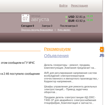
Войти
Регистрация
пятница
+0.15
USD
32.81 р.
07
августа
+0.26
EUR
43.92 р.
Сегодня 0
Завтра 0
Послезавтра 0
Прогноз погоды
Красноярск
|
Курс валют
Рекомендуем
Объявления
б этом сообщили в ГУ МЧС
Дизель-генераторы - ремонт, продажа,
комплектующие.,Компания предлагает на...
AVR для регулирования напряжения систем
я в 2:46 поступило сообщение
возбуждения электрогенераторов
отечественного и импортного производства:,-
Корректор напряжения...
Шкафы управления для ремонта дизельных
электростанций:,- Привод задатчика
оборотов...
Продаем дизель-электростанции АД-200С-
Т400-1Р для аварийного электроснабжения
птицефабрик.,Комплектация и запчасти...