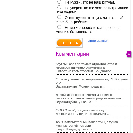
Не нужен, это не наш ритуал.
Не уверен, но возможность кремации
необходима.
Очень нужен, это цивилизованный
способ погребения.
Не могу определиться, доверяю
мнению большинства.
итоги и архив
Комментарии
Круглый стол по темам строительства и
лесопромышленного комплекса
Новость в косметологии. Бандажное...
Стрелец, агентство недвижимости, ИП Кутуева
И.А.
Здравствуйте! Можно продать...
Любой красноярец сможет анонимно
рассказать о незаконной продаже алкоголя.
Здравствуйте, у нас на...
ООО "Янеж", продажа мини саун
добрый день. уточните пожалуйста...
Abus-Компьютерный-Консалтинг, служба
компьютерной помощи
Пидар Шицко, долго еще...