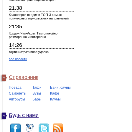
21:38
Красноярск входит в ТОП-3 самых
популярных горнолыжных направлений
21:35
Кордон Чул-Аксы. Там спокойно,
размеренно и интересно...
14:26
Административная удавка
все новости
Справочник
Поезда
Такси
Бани, сауны
Самолеты
Вузы
Кафе
Автобусы
Бары
Клубы
Будь с нами