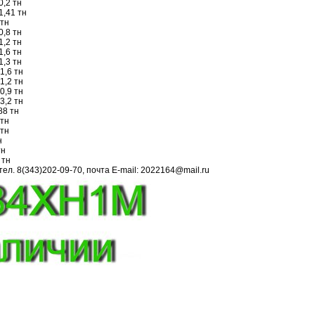
0,2 тн
1,41 тн
 тн
0,8 тн
1,2 тн
1,6 тн
1,3 тн
1,6 тн
1,2 тн
0,9 тн
3,2 тн
88 тн
 тн
 тн
н
тн
 тн
л. 8(343)202-09-70, почта E-mail: 2022164@mail.ru