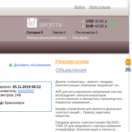
Войти
Регистрация
пятница
+0.15
USD
32.81 р.
07
августа
+0.26
EUR
43.92 р.
Сегодня 0
Завтра 0
Послезавтра 0
Прогноз погоды
Красноярск
|
Курс валют
Рекомендуем
Добавить объявление
Объявления
Дизель-генераторы - ремонт, продажа,
комплектующие.,Компания предлагает на...
авлено:
05.11.2019 08:22
ьзователь:
mm20202
AVR для регулирования напряжения систем
мотров: 248
возбуждения электрогенераторов
отечественного и импортного производства:,-
Корректор напряжения...
од:
Красноярск
Шкафы управления для ремонта дизельных
электростанций:,- Привод задатчика
оборотов...
Продаем дизель-электростанции АД-200С-
Т400-1Р для аварийного электроснабжения
птицефабрик.,Комплектация и запчасти...