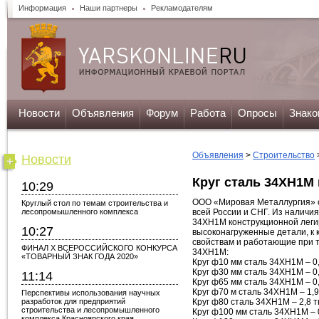
Информация
Наши партнеры
Рекламодателям
Новости
Объявления
Форум
Работа
Опросы
Знако
Объявления
>
Строительство
Новости
Круг сталь 34ХН1М 
10:29
ООО «Мировая Металлургия» о
Круглый стол по темам строительства и
лесопромышленного комплекса
всей России и СНГ. Из наличи
34ХН1М конструкционной легир
10:27
высоконагруженные детали, к
свойствам и работающие при т
ФИНАЛ X ВСЕРОССИЙСКОГО КОНКУРСА
34ХН1М:
«ТОВАРНЫЙ ЗНАК ГОДА 2020»
Круг ф10 мм сталь 34ХН1М – 0,
Круг ф30 мм сталь 34ХН1М – 0,
11:14
Круг ф65 мм сталь 34ХН1М – 0
Круг ф70 м сталь 34ХН1М – 1,9
Перспективы использования научных
разработок для предприятий
Круг ф80 сталь 34ХН1М – 2,8 т
строительства и лесопромышленного
Круг ф100 мм сталь 34ХН1М – 
комплекса Красноярского края