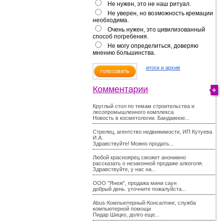
Не нужен, это не наш ритуал.
Не уверен, но возможность кремации
необходима.
Очень нужен, это цивилизованный
способ погребения.
Не могу определиться, доверяю
мнению большинства.
итоги и архив
Комментарии
Круглый стол по темам строительства и
лесопромышленного комплекса
Новость в косметологии. Бандажное...
Стрелец, агентство недвижимости, ИП Кутуева
И.А.
Здравствуйте! Можно продать...
Любой красноярец сможет анонимно
рассказать о незаконной продаже алкоголя.
Здравствуйте, у нас на...
ООО "Янеж", продажа мини саун
добрый день. уточните пожалуйста...
Abus-Компьютерный-Консалтинг, служба
компьютерной помощи
Пидар Шицко, долго еще...