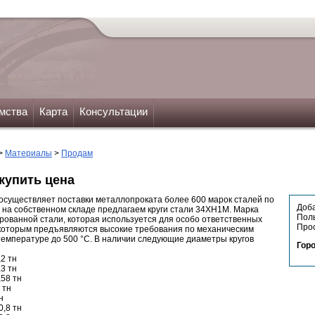
мства
Карта
Консультации
>
Материалы
>
Продам
купить цена
существляет поставки металлопроката более 600 марок сталей по
Доб
я на собственном складе предлагаем круги стали 34ХН1М. Марка
Пол
ованной стали, которая используется для особо ответственных
Прос
 которым предъявляются высокие требования по механическим
емпературе до 500 °С. В наличии следующие диаметры кругов
Гор
2 тн
3 тн
,58 тн
 тн
н
0,8 тн