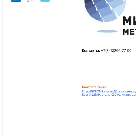
Контакты:
+7(343)266-77-00
Смотрите также:
Круг 40ХН2МА сталь 40хнма цена к
Круг Х12МФ, сталь Х12Ф1 купить це