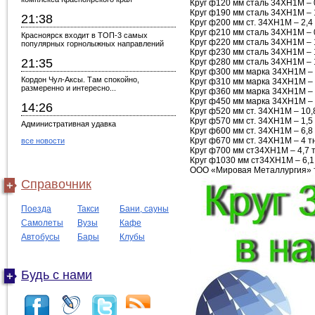
Круг ф120 мм сталь 34ХН1М – 
Круг ф190 мм сталь 34ХН1М – 
21:38
Круг ф200 мм ст. 34ХН1М – 2,4
Круг ф210 мм сталь 34ХН1М – 
Красноярск входит в ТОП-3 самых
Круг ф220 мм сталь 34ХН1М – 
популярных горнолыжных направлений
Круг ф230 мм сталь 34ХН1М – 
21:35
Круг ф280 мм сталь 34ХН1М – 
Круг ф300 мм марка 34ХН1М – 
Кордон Чул-Аксы. Там спокойно,
Круг ф310 мм марка 34ХН1М – 
размеренно и интересно...
Круг ф360 мм марка 34ХН1М – 
Круг ф450 мм марка 34ХН1М – 
14:26
Круг ф520 мм ст. 34ХН1М – 10,
Круг ф570 мм ст. 34ХН1М – 1,5
Административная удавка
Круг ф600 мм ст. 34ХН1М – 6,8
Круг ф670 мм ст. 34ХН1М – 4 т
все новости
Круг ф700 мм ст34ХН1М – 4,7 
Круг ф1030 мм ст34ХН1М – 6,1
ООО «Мировая Металлургия» те
Справочник
Поезда
Такси
Бани, сауны
Самолеты
Вузы
Кафе
Автобусы
Бары
Клубы
Будь с нами