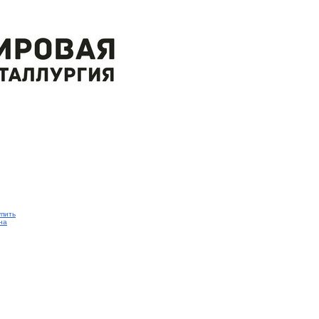
упить
на