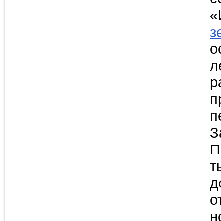
«
з
о
л
р
п
п
З
П
т
д
о
н