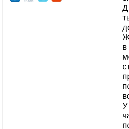
Д
т
д
Ж
в
м
с
п
п
в
У
ч
п