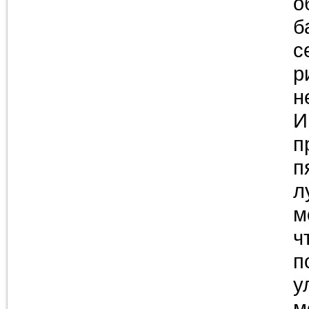
о
б
с
р
н
И
п
п
л
м
ч
п
у
м