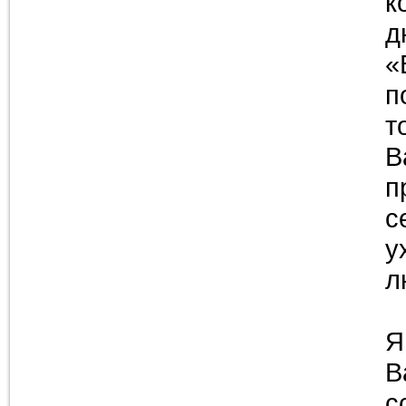
к
д
«
п
т
В
п
с
у
л
Я
В
с