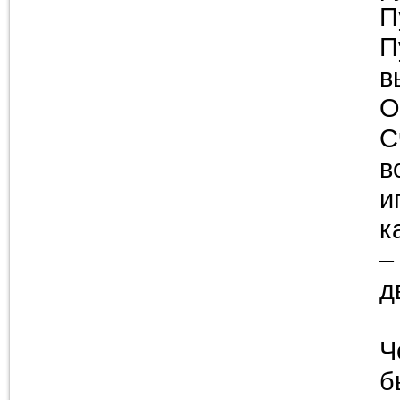
П
П
в
О
С
в
и
к
–
д
Ч
б