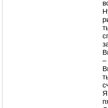
в
Н
р
т
с
з
В
–
В
т
с
Я
п