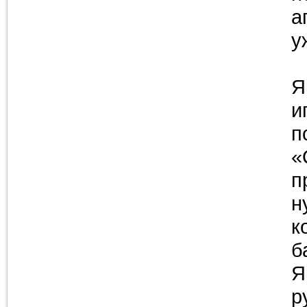
а
у
Я
и
п
«
п
н
к
б
Я
р