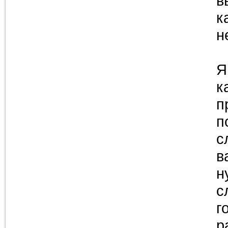
в
к
н
Я
к
п
п
с
в
н
с
г
р