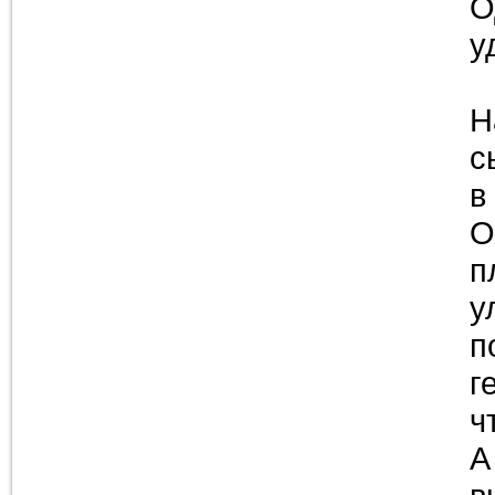
О
у
Н
с
в
О
п
у
п
г
ч
А