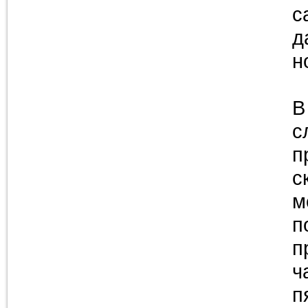
с
д
н
В
с
п
с
м
п
п
ч
п