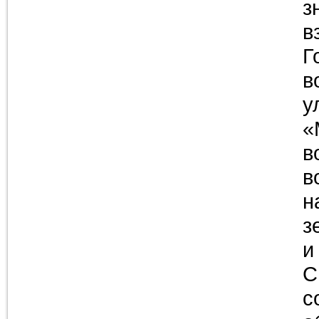
з
в
Г
в
у
«
в
в
н
з
и
С
с