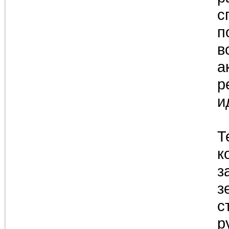
с
п
в
а
р
и
Т
к
з
з
с
р