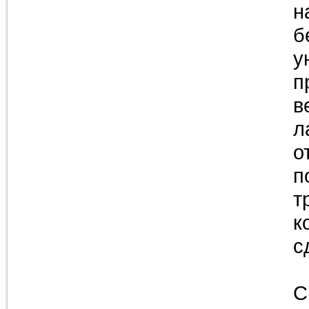
н
б
у
п
в
л
о
п
т
к
с
С