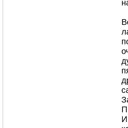
н
В
л
п
о
д
п
д
с
З
П
И