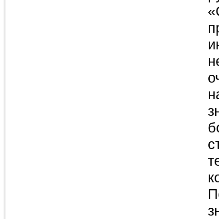
«
п
и
н
о
н
з
б
с
т
к
П
з