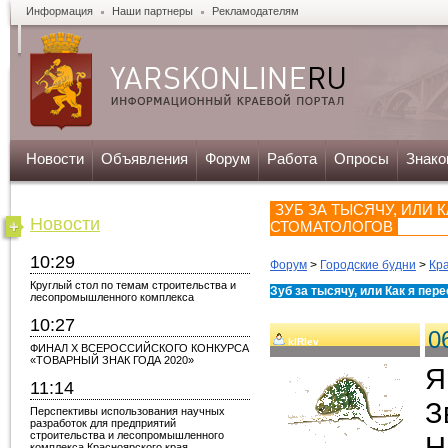
Информация
Наши партнеры
Рекламодателям
Новости
Объявления
Форум
Работа
Опросы
Знако
ЗУБ ЗА ТЫСЯЧУ, ИЛИ 
Новости
СТОМАТОЛОГОВ
10:29
Форум
>
Городские будни
>
Кр
Круглый стол по темам строительства и
Зуб за тысячу, или Как я пер
лесопромышленного комплекса
10:27
0
kIRIev
ФИНАЛ X ВСЕРОССИЙСКОГО КОНКУРСА
«ТОВАРНЫЙ ЗНАК ГОДА 2020»
Я
11:14
З
Перспективы использования научных
разработок для предприятий
строительства и лесопромышленного
Н
комплекса Красноярского края