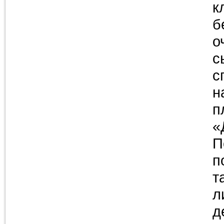
к
б
о
с
с
н
п
«
П
п
т
л
д